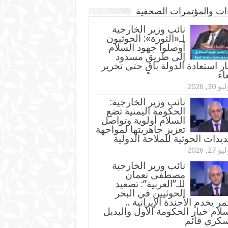
ءات والمؤتمرات الصحفية
‏نائب وزير الخارجية
لـ«الثورة»: الحوثيون
أوصلوا جهود السلام
إلى طريق مسدود
ر استعادة الدولة باقٍ حتى تحرير
اء
و 30, 2026
نائب وزير الخارجية:
الحكومة اليمنية تضع
السلام أولوية وتواصل
تعزيز جاهزيتها لمواجهة
ديدات الحوثية للملاحة الدولية
و 27, 2026
نائب وزير الخارجية
مصطفى نعمان
للـ”العربية”: تصعيد
الحوثيين في البحر
مر يخدم الأجندة الإيرانية ..
لام خيار الحكومة الأول والبديل
سكري قائم