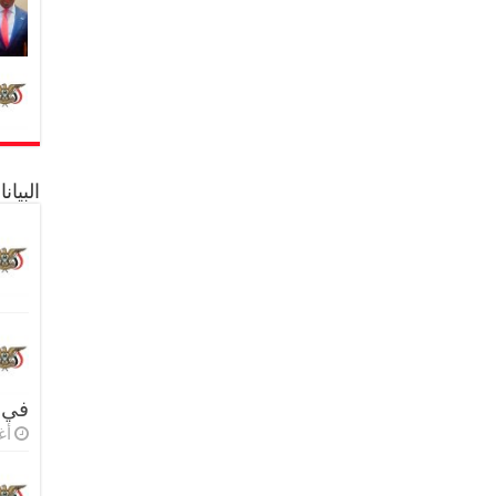
البيا
في 
أغس