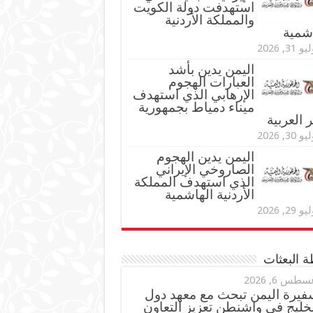
استهدفت دولة الكويت
والمملكة الأردنية
اشمية
و 31, 2026
اليمن يدين بأشد
العبارات الهجوم
الإرهابي الذي استهدف
ميناء دمياط بجمهورية
العربية
و 30, 2026
اليمن يدين الهجوم
الصاروخي الإيراني
الذي استهدف المملكة
الأردنية الهاشمية
و 29, 2026
 البعثات
سطس 6, 2026
فيرة اليمن تبحث مع معهد دول
خليج في واشنطن تعزيز التعاون