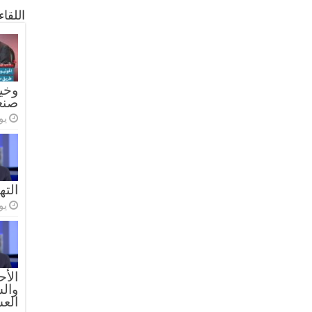
اللقا
وخيا
صنع
يولي
الته
يولي
الأح
والس
الع