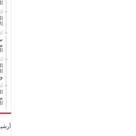
ال
أغ
ال
ال
أغ
س
م
ال
أغ
ا
ال
و
أغ
ا
مج
ال
أرشيف