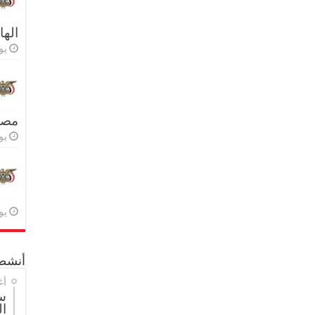
اله
يولي
مصر 
يولي
يولي
أنشطة
أغ
س
ال