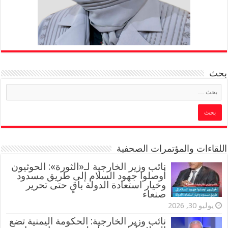
بحث
اللقاءات والمؤتمرات الصحفية
‏نائب وزير الخارجية لـ«الثورة»: الحوثيون
أوصلوا جهود السلام إلى طريق مسدود
وخيار استعادة الدولة باقٍ حتى تحرير
صنعاء
يوليو 30, 2026
نائب وزير الخارجية: الحكومة اليمنية تضع