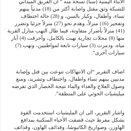
الانباء اليمنية (سبأ) نسخة منه ” ان الفريق الميداني
للشبكة وثق مقتل واصابة أكثر من (18) مدنياً بينهم
نساء، وأطفال، وكبار بالسن، و (28) حالة اختطاف
وتفجير (16) منزلاً، وهدم نحو (27) منزلاً جزئيا وتضرر
(41) منزلاً بأضرار متفاوتة، فيما طال النهب منازل القرية
منها (8) محلات تجارية نهبت بالكامل، وأحرقت (4) آبار
مياه، ودمرت (3) سيارات تابعة لمواطنيين، ونهب (7)
سيارات أخرى”.
اضاف التقرير “ان الانتهاكات تنوعت بين قتل وإصابة
مدنيين بينهم نساء واطفال، واختطاف وتشريد، ومنع
وصول العلاج والغذاء والماء نتيجة الحصار الذي تفرضه
ميليشيات الحوثي على المنطقة”.
واشار التقرير، الى ان المليشيات استخدمت القوة
بشكل مفرط حيث قصفت الأحياء السكنية بمدافع
الهاوزر، وصواريخ الكاتيوشا، وقذائف الهاون، وقذائف