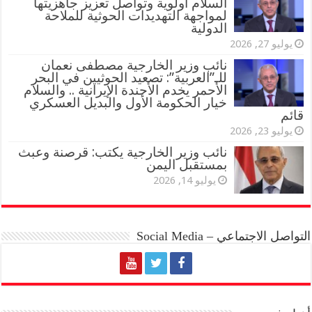
السلام أولوية وتواصل تعزيز جاهزيتها
لمواجهة التهديدات الحوثية للملاحة
الدولية
يوليو 27, 2026
نائب وزير الخارجية مصطفى نعمان
للـ”العربية”: تصعيد الحوثيين في البحر
الأحمر يخدم الأجندة الإيرانية .. والسلام
خيار الحكومة الأول والبديل العسكري
قائم
يوليو 23, 2026
نائب وزير الخارجية يكتب: قرصنة وعبث
بمستقبل اليمن
يوليو 14, 2026
التواصل الاجتماعي – Social Media