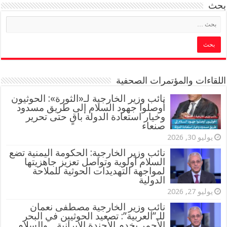
بحث
اللقاءات والمؤتمرات الصحفية
‏نائب وزير الخارجية لـ«الثورة»: الحوثيون
أوصلوا جهود السلام إلى طريق مسدود
وخيار استعادة الدولة باقٍ حتى تحرير
صنعاء
يوليو 30, 2026
نائب وزير الخارجية: الحكومة اليمنية تضع
السلام أولوية وتواصل تعزيز جاهزيتها
لمواجهة التهديدات الحوثية للملاحة
الدولية
يوليو 27, 2026
نائب وزير الخارجية مصطفى نعمان
للـ”العربية”: تصعيد الحوثيين في البحر
الأحمر يخدم الأجندة الإيرانية .. والسلام