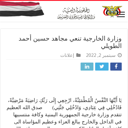
وزارة الخارجية تنعي مجاهد حسين أحمد
الطويلي
سبتمبر 2, 2022
إعلانات
يَا أَيَّتُهَا النَّفْسُ الْمُطْمَئِنَّةُ، ارْجِعِي إِلَى رَبِّكِ رَاضِيَةً مَرْضِيَّةً،
فَادْخُلِي فِي عِبَادِي، وَادْخُلِي جَنَّتِي) صدق الله العظيم
تتقدم وزارة خارجية الجمهورية اليمنية وكافة منتسبيها
في الداخل والخارج ببالغ العزاء وعظيم المؤاساة الى