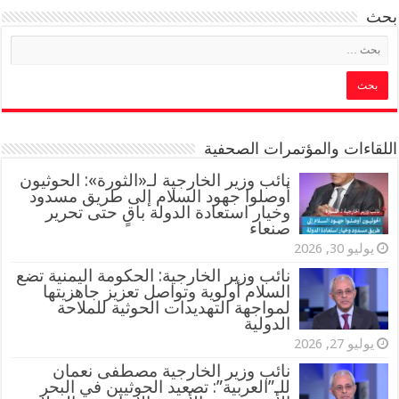
بحث
اللقاءات والمؤتمرات الصحفية
‏نائب وزير الخارجية لـ«الثورة»: الحوثيون
أوصلوا جهود السلام إلى طريق مسدود
وخيار استعادة الدولة باقٍ حتى تحرير
صنعاء
يوليو 30, 2026
نائب وزير الخارجية: الحكومة اليمنية تضع
السلام أولوية وتواصل تعزيز جاهزيتها
لمواجهة التهديدات الحوثية للملاحة
الدولية
يوليو 27, 2026
نائب وزير الخارجية مصطفى نعمان
للـ”العربية”: تصعيد الحوثيين في البحر