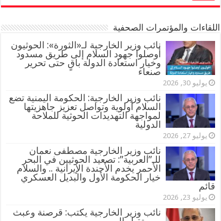
اللقاءات والمؤتمرات الصحفية
‏نائب وزير الخارجية لـ«الثورة»: الحوثيون
أوصلوا جهود السلام إلى طريق مسدود
وخيار استعادة الدولة باقٍ حتى تحرير
صنعاء
يوليو 30, 2026
نائب وزير الخارجية: الحكومة اليمنية تضع
السلام أولوية وتواصل تعزيز جاهزيتها
لمواجهة التهديدات الحوثية للملاحة
الدولية
يوليو 27, 2026
نائب وزير الخارجية مصطفى نعمان
للـ”العربية”: تصعيد الحوثيين في البحر
الأحمر يخدم الأجندة الإيرانية .. والسلام
خيار الحكومة الأول والبديل العسكري
قائم
يوليو 23, 2026
نائب وزير الخارجية يكتب: قرصنة وعبث