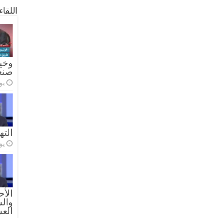
اللقا
وخيا
صنع
يولي
الته
يولي
الأح
والس
الع