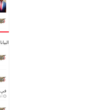
البيا
في 
أغس