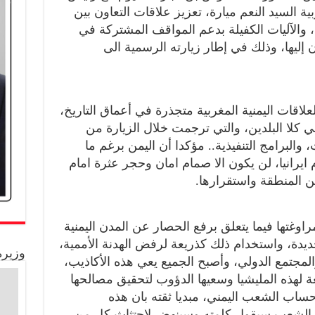
 السيد النعم ميارة، تعزيز علاقات التعاون بين
 والآليات الكفيلة بدعم المواقف المشتركة في
ان إليها، وذلك في إطار زيارته الرسمية الى
لعلاقات اليمنية المغربية متجذرة في أعماق التاريخ،
 كلا البلدين، والتي ترجمت خلال الزيارة من
 والبرامج التنفيذية.. مؤكدا أن اليمن برغم ما
 ايرانيا، لن يكون الا صمام امان وحجر عثرة امام
ن المنطقة واستقرارها.
اوغتها فيما يتعلق برفع الحصار عن المدن اليمنية
حديدة، واستخدام ذلك كذريعة لرفض الهدنة الأممية،
وزيرة
مجتمع الدولي، وأصبح الجميع يعي هذه الأكاذيب،
 لهذه المليشيا وسعيها الدؤوب لتحقيق مصالحها
اب الشعب اليمني، مبديا ثقته بان هذه
ن الشعب سيقول كلمته وسينهض لاجتثاث كل من