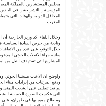
مجلس المستشارين بالمملكة المغربية
المؤسستين التشريعيتين في البلدين،
المحافل الدولية والهيئات التي ينتمي
المغرب.
وخلال اللقاء أكد وزير الخارجية أن ا
ونابعة من حرص القيادة السياسية في
خلال التوقيع على عدد من الاتفاقيات،
يعانيه جراء الانقلاب الحوثي المدعوم
المشاريع التي تستهدف النيل من ام
واوضح ان الاعيب مليشيا الحوثي ومر
ودفع المرتبات من إيرادات ميناء ال
لم تعد تنطلي على الشعب اليمني وال
التي عكست الصورة الحقيقية البشعة
ومصالح ممويليها في طهران، على حس
الممارسات الاجرامية إلى زوال وأ