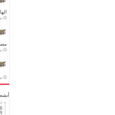
اله
يولي
مصر 
يولي
يولي
أنشطة
أغ
ال
ال