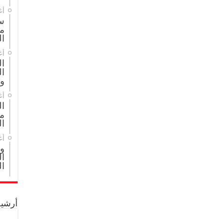
أغ
س
م
ال
أغ
ا
ال
و
أغ
ا
مج
ال
أغ
و
ال
ال
أرشيف