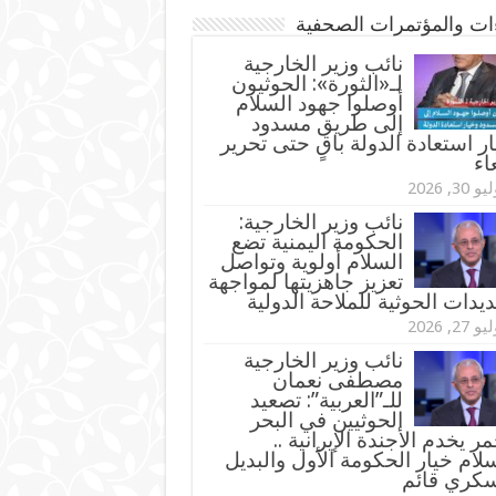
ءات والمؤتمرات الصحفية
‏نائب وزير الخارجية
لـ«الثورة»: الحوثيون
أوصلوا جهود السلام
إلى طريق مسدود
ر استعادة الدولة باقٍ حتى تحرير
اء
و 30, 2026
نائب وزير الخارجية:
الحكومة اليمنية تضع
السلام أولوية وتواصل
تعزيز جاهزيتها لمواجهة
ديدات الحوثية للملاحة الدولية
و 27, 2026
نائب وزير الخارجية
مصطفى نعمان
للـ”العربية”: تصعيد
الحوثيين في البحر
مر يخدم الأجندة الإيرانية ..
لام خيار الحكومة الأول والبديل
سكري قائم