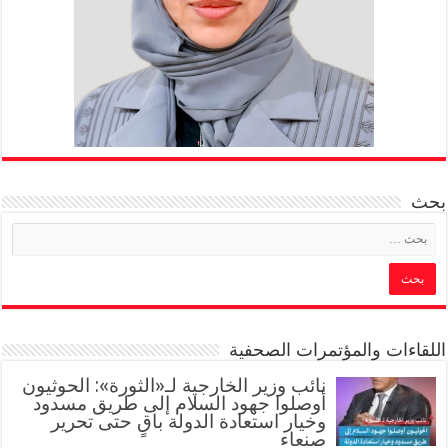
بحث
اللقاءات والمؤتمرات الصحفية
‏نائب وزير الخارجية لـ«الثورة»: الحوثيون
أوصلوا جهود السلام إلى طريق مسدود
وخيار استعادة الدولة باقٍ حتى تحرير
صنعاء