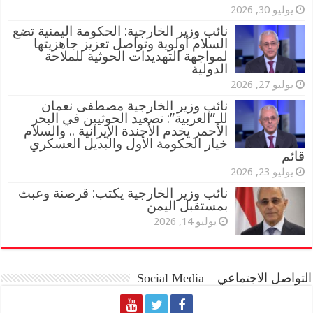
يوليو 30, 2026
نائب وزير الخارجية: الحكومة اليمنية تضع
السلام أولوية وتواصل تعزيز جاهزيتها
لمواجهة التهديدات الحوثية للملاحة
الدولية
يوليو 27, 2026
نائب وزير الخارجية مصطفى نعمان
للـ”العربية”: تصعيد الحوثيين في البحر
الأحمر يخدم الأجندة الإيرانية .. والسلام
خيار الحكومة الأول والبديل العسكري
قائم
يوليو 23, 2026
نائب وزير الخارجية يكتب: قرصنة وعبث
بمستقبل اليمن
يوليو 14, 2026
التواصل الاجتماعي – Social Media