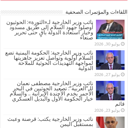
اللقاءات والمؤتمرات الصحفية
‏نائب وزير الخارجية لـ«الثورة»: الحوثيون
أوصلوا جهود السلام إلى طريق مسدود
وخيار استعادة الدولة باقٍ حتى تحرير
صنعاء
يوليو 30, 2026
نائب وزير الخارجية: الحكومة اليمنية تضع
السلام أولوية وتواصل تعزيز جاهزيتها
لمواجهة التهديدات الحوثية للملاحة
الدولية
يوليو 27, 2026
نائب وزير الخارجية مصطفى نعمان
للـ”العربية”: تصعيد الحوثيين في البحر
الأحمر يخدم الأجندة الإيرانية .. والسلام
خيار الحكومة الأول والبديل العسكري
قائم
يوليو 23, 2026
نائب وزير الخارجية يكتب: قرصنة وعبث
بمستقبل اليمن