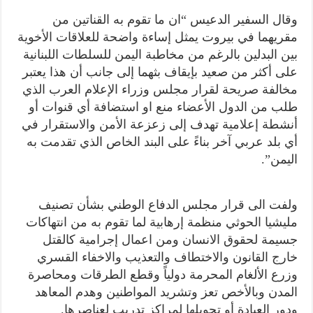
وقال السفير الدعيس “ان ما تقوم به القناتين من
مقريهما في بيروت يمثل إساءة واضحة للعلاقات الأخوية
بين البدلين بالرغم من مخاطبة اليمن للسلطات اللبنانية
على أكثر من صعيد بإيقاف بثهما إلى جانب أن هذا يعتبر
مخالفة صريحة لقرار مجلس وزراء الإعلام العرب الذي
طلب من الدول الأعضاء منع او استضافة أي قنوات أو
أنشطة إعلامية تهدف إلى زعزعة الأمن والاستقرار في
أي بلد عربي آخر بناءً على البند الخاص الذي تقدمت به
اليمن”.
ولفت الى قرار مجلس الدفاع الوطني بشأن تصنيف
مليشيا الحوثي منظمة إرهابية لما تقوم به من انتهاكات
جسيمة لحقوق الانسان ومن اعمال إجرامية كالقتل
خارج القانون والاختطاف والتعذيب والاخفاء القسري
وزرع الألغام المحرمة دولياً وقطع الطرقات ومحاصرة
المدن وبالأخص تعز وتشريد المواطنين وهدم المعاهد
ودور العبادة أو تحويلها لمراكز تدريب لعناصرها.