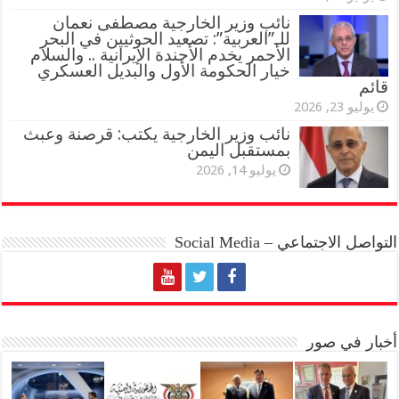
نائب وزير الخارجية مصطفى نعمان
للـ”العربية”: تصعيد الحوثيين في البحر
الأحمر يخدم الأجندة الإيرانية .. والسلام
خيار الحكومة الأول والبديل العسكري
قائم
يوليو 23, 2026
نائب وزير الخارجية يكتب: قرصنة وعبث
بمستقبل اليمن
يوليو 14, 2026
التواصل الاجتماعي – Social Media
أخبار في صور