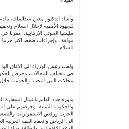
وأشاد الدكتور معين عبدالملك، بالدع
للجهود الأممية لإحلال السلام وتخف
مليشيا الحوثي الإرهابية.. معربا عن
مواقف وإجراءات ضغط اكثر حزما تجا
للسلام.
ولفت رئيس الوزراء الى الافاق الواع
في مختلف المجالات، وحرص الحكومة
مجالات البنى التحتية والخدمية خلال 
بدوره جدد القائم باعمال السفارة ال
والحكومة اليمنية، وحرصهم على الس
الحرب ورفض الاستفزازات والتصعيد 
الى الرياض وانعقاد القمة العربية ا
الدعم الاقتصادي والطاقة وبناء القدر