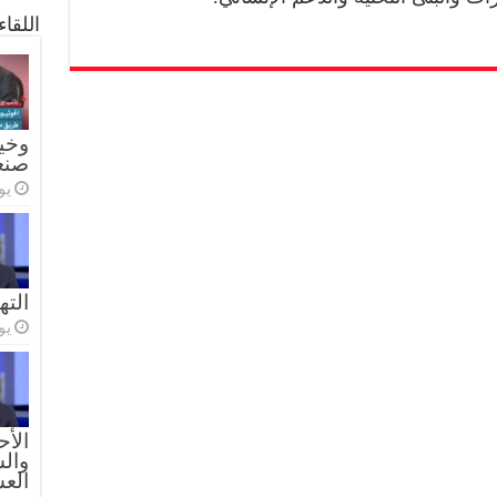
اللقا
وخيا
صنع
يولي
الته
يولي
الأح
والس
الع