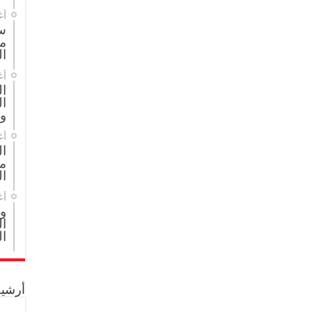
أغ
س
م
ال
أغ
ا
ال
و
أغ
ا
مج
ال
أغ
و
ال
ال
أرشيف