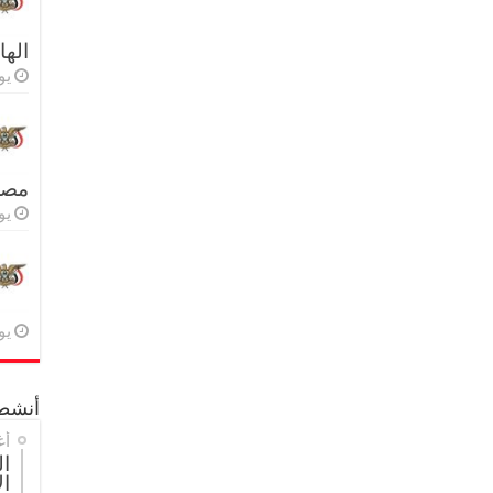
اله
يولي
مصر 
يولي
يولي
أنشطة
أغ
ال
ال