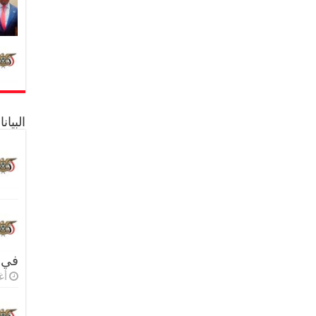
البيا
في 
أغس