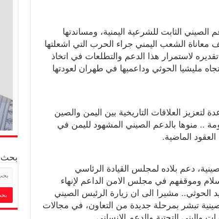
م الصيني الثابت للشرعية اليمنية، ومساندتها
يف معاناة الشعب اليمني جراء الحرب التي اشعلتها
 تقديره لاستمرار هذا الدعم والتطلعات في اتخاذ
ه مليشيا الحوثي وداعميها في طهران لعودتها
دة لتعزيز العلاقات التاريخية بين اليمن والصين
 .. منوها بالدعم الصيني المشهود لليمن في
العقود الماضية.
بحث
صينية، دعم بلاده لمجلس القيادة الرئاسي
لام وموقفهم في مجلس الامن الداعم لإنهاء
الحوثي.. مشيرا الى ان زيارة الرئيس الصيني
لصينية تبشر بمرحلة جديدة من التعاون، في مجالات
ات والبنى التحتية والدعم الإنساني.