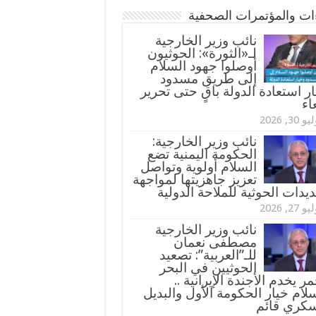
ءات والمؤتمرات الصحفية
‏نائب وزير الخارجية
لـ«الثورة»: الحوثيون
أوصلوا جهود السلام
إلى طريق مسدود
ر استعادة الدولة باقٍ حتى تحرير
اء
و 30, 2026
نائب وزير الخارجية:
الحكومة اليمنية تضع
السلام أولوية وتواصل
تعزيز جاهزيتها لمواجهة
ديدات الحوثية للملاحة الدولية
و 27, 2026
نائب وزير الخارجية
مصطفى نعمان
للـ”العربية”: تصعيد
الحوثيين في البحر
مر يخدم الأجندة الإيرانية ..
لام خيار الحكومة الأول والبديل
سكري قائم