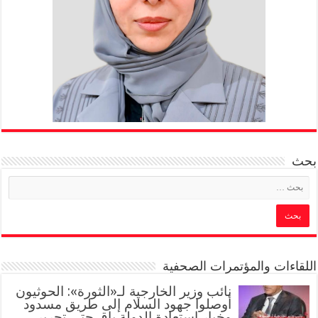
بحث
اللقاءات والمؤتمرات الصحفية
‏نائب وزير الخارجية لـ«الثورة»: الحوثيون
أوصلوا جهود السلام إلى طريق مسدود
وخيار استعادة الدولة باقٍ حتى تحرير