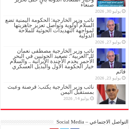
صنعاء
يوليو 30, 2026
نائب وزير الخارجية: الحكومة اليمنية تضع
السلام أولوية وتواصل تعزيز جاهزيتها
لمواجهة التهديدات الحوثية للملاحة
الدولية
يوليو 27, 2026
نائب وزير الخارجية مصطفى نعمان
للـ”العربية”: تصعيد الحوثيين في البحر
الأحمر يخدم الأجندة الإيرانية .. والسلام
خيار الحكومة الأول والبديل العسكري
قائم
يوليو 23, 2026
نائب وزير الخارجية يكتب: قرصنة وعبث
بمستقبل اليمن
يوليو 14, 2026
التواصل الاجتماعي – Social Media