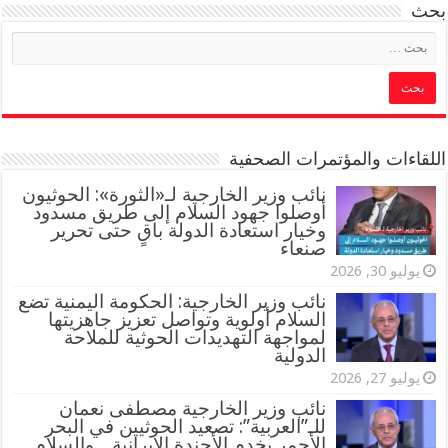
بحث
اللقاءات والمؤتمرات الصحفية
‏نائب وزير الخارجية لـ«الثورة»: الحوثيون
أوصلوا جهود السلام إلى طريق مسدود
وخيار استعادة الدولة باقٍ حتى تحرير
صنعاء
يوليو 30, 2026
نائب وزير الخارجية: الحكومة اليمنية تضع
السلام أولوية وتواصل تعزيز جاهزيتها
لمواجهة التهديدات الحوثية للملاحة
الدولية
يوليو 27, 2026
نائب وزير الخارجية مصطفى نعمان
للـ”العربية”: تصعيد الحوثيين في البحر
الأحمر يخدم الأجندة الإيرانية .. والسلام