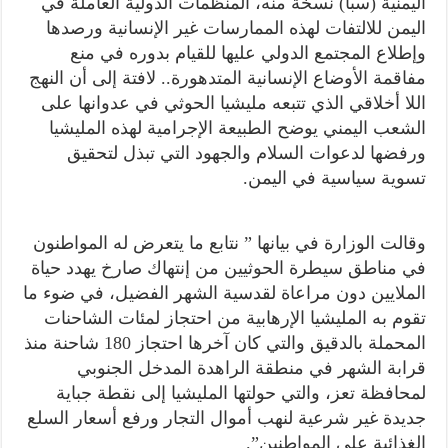
اليمنية (سبأ) نسخة منه، المنظمات الدولية العاملة في
اليمن للالتفات لهذه الممارسات غير الإنسانية ورصدها
وإطلاع المجتمع الدولي عليها للقيام بدوره في منع
مفاقمة الأوضاع الإنسانية المتدهورة.. لافتة إلى أن النهج
اللا أخلاقي الذي تتبعه مليشيا الحوثي في عدوانها على
الشعب اليمني يوضح الطبيعة الإجرامية لهذه المليشيا
ورفضها لدعوات السلام والجهود التي تبذل لتحقيق
تسوية سياسية في اليمن.
وقالت الوزارة في بيانها ” نتابع ما يتعرض له المواطنون
في مناطق سيطرة الحوثيين من إنتهاك صارخ يهدد حياة
الملايين دون مراعاة لقدسية الشهر الفضيل، في ضوء ما
تقوم به المليشيا الإرهابية من احتجاز لمئات الشاحنات
المحملة بالدقيق والتي كان آخرها احتجاز 180 شاحنة منذ
قرابة الشهر في منطقة الراهدة المدخل الجنوبي
لمحافظة تعز، والتي حولتها المليشيا إلى نقطة جباية
جديدة غير شرعية لنهب أموال التجار ورفع أسعار السلع
الغذائية على المواطنين”.