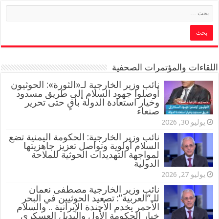
اللقاءات والمؤتمرات الصحفية
‏نائب وزير الخارجية لـ«الثورة»: الحوثيون
أوصلوا جهود السلام إلى طريق مسدود
وخيار استعادة الدولة باقٍ حتى تحرير
صنعاء
يوليو 30, 2026
نائب وزير الخارجية: الحكومة اليمنية تضع
السلام أولوية وتواصل تعزيز جاهزيتها
لمواجهة التهديدات الحوثية للملاحة
الدولية
يوليو 27, 2026
نائب وزير الخارجية مصطفى نعمان
للـ”العربية”: تصعيد الحوثيين في البحر
الأحمر يخدم الأجندة الإيرانية .. والسلام
خيار الحكومة الأول والبديل العسكري