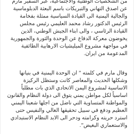
من الشخصيات الوطنية والاجتماعية، عبر السفير مارم
عن اصدق التهاني والتبريكات باسم البعثة الدبلوماسية
والجالية اليمنية الى القيادة السياسية ممثلة بفخامة
الرئيس الدكتور رشاد محمد العليمي رئيس مجلس
القيادة الرئاسي ، والى ابناء الجيش الوطني، الذين
يخوضون معركة الدفاع عن الوحدة والثورة والجمهورية
في مواجهة مشروع الميليشيات الارهابية الطائفية
المدعومة من ايران.
وقال مارم في كلمته ” ان الوحدة اليمنية في بنيانها
وشكلها الحديث والمعاصر كانت وستظل الركيزة
الاساسية لمشروع اليمن الاتحادي الذي بات مطلباً
اساسياً لكل مواطن يمني يتوق الى دولة النظام والقانون
والمواطنة المتساوية التي ناضل من اجلها شعبنا اليمني
العظيم ودفع في سبيل تحقيقها الغالي والنفيس حتى
استرد حريته وكرامته ودحر الى الابد النظام الاستبدادي
والاستعماري البغيض”.