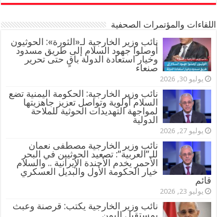
اللقاءات والمؤتمرات الصحفية
‏نائب وزير الخارجية لـ«الثورة»: الحوثيون
أوصلوا جهود السلام إلى طريق مسدود
وخيار استعادة الدولة باقٍ حتى تحرير
صنعاء
يوليو 30, 2026
نائب وزير الخارجية: الحكومة اليمنية تضع
السلام أولوية وتواصل تعزيز جاهزيتها
لمواجهة التهديدات الحوثية للملاحة
الدولية
يوليو 27, 2026
نائب وزير الخارجية مصطفى نعمان
للـ”العربية”: تصعيد الحوثيين في البحر
الأحمر يخدم الأجندة الإيرانية .. والسلام
خيار الحكومة الأول والبديل العسكري
قائم
يوليو 23, 2026
نائب وزير الخارجية يكتب: قرصنة وعبث
بمستقبل اليمن