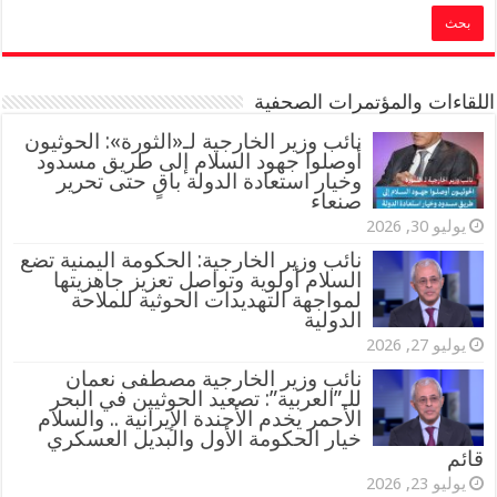
اللقاءات والمؤتمرات الصحفية
‏نائب وزير الخارجية لـ«الثورة»: الحوثيون
أوصلوا جهود السلام إلى طريق مسدود
وخيار استعادة الدولة باقٍ حتى تحرير
صنعاء
يوليو 30, 2026
نائب وزير الخارجية: الحكومة اليمنية تضع
السلام أولوية وتواصل تعزيز جاهزيتها
لمواجهة التهديدات الحوثية للملاحة
الدولية
يوليو 27, 2026
نائب وزير الخارجية مصطفى نعمان
للـ”العربية”: تصعيد الحوثيين في البحر
الأحمر يخدم الأجندة الإيرانية .. والسلام
خيار الحكومة الأول والبديل العسكري
قائم
يوليو 23, 2026