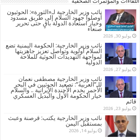
اللقاءات والمؤتمرات الصحفية
‏نائب وزير الخارجية لـ«الثورة»: الحوثيون
أوصلوا جهود السلام إلى طريق مسدود
وخيار استعادة الدولة باقٍ حتى تحرير
صنعاء
يوليو 30, 2026
نائب وزير الخارجية: الحكومة اليمنية تضع
السلام أولوية وتواصل تعزيز جاهزيتها
لمواجهة التهديدات الحوثية للملاحة
الدولية
يوليو 27, 2026
نائب وزير الخارجية مصطفى نعمان
للـ”العربية”: تصعيد الحوثيين في البحر
الأحمر يخدم الأجندة الإيرانية .. والسلام
خيار الحكومة الأول والبديل العسكري
قائم
يوليو 23, 2026
نائب وزير الخارجية يكتب: قرصنة وعبث
بمستقبل اليمن
يوليو 14, 2026