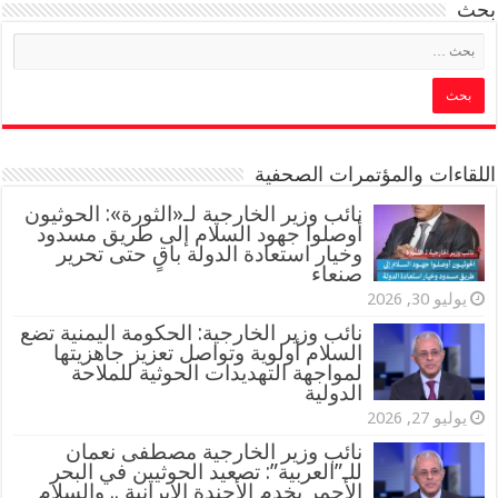
بحث
اللقاءات والمؤتمرات الصحفية
‏نائب وزير الخارجية لـ«الثورة»: الحوثيون
أوصلوا جهود السلام إلى طريق مسدود
وخيار استعادة الدولة باقٍ حتى تحرير
صنعاء
يوليو 30, 2026
نائب وزير الخارجية: الحكومة اليمنية تضع
السلام أولوية وتواصل تعزيز جاهزيتها
لمواجهة التهديدات الحوثية للملاحة
الدولية
يوليو 27, 2026
نائب وزير الخارجية مصطفى نعمان
للـ”العربية”: تصعيد الحوثيين في البحر
الأحمر يخدم الأجندة الإيرانية .. والسلام