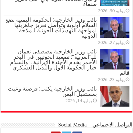
صنعاء
يوليو 30, 2026
نائب وزير الخارجية: الحكومة اليمنية تضع
السلام أولوية وتواصل تعزيز جاهزيتها
لمواجهة التهديدات الحوثية للملاحة
الدولية
يوليو 27, 2026
نائب وزير الخارجية مصطفى نعمان
للـ”العربية”: تصعيد الحوثيين في البحر
الأحمر يخدم الأجندة الإيرانية .. والسلام
خيار الحكومة الأول والبديل العسكري
قائم
يوليو 23, 2026
نائب وزير الخارجية يكتب: قرصنة وعبث
بمستقبل اليمن
يوليو 14, 2026
التواصل الاجتماعي – Social Media