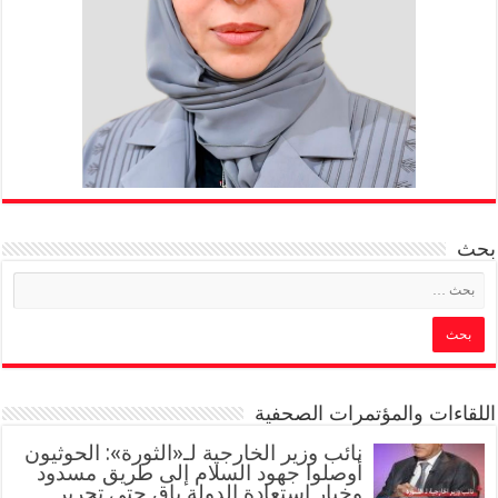
بحث
اللقاءات والمؤتمرات الصحفية
‏نائب وزير الخارجية لـ«الثورة»: الحوثيون
أوصلوا جهود السلام إلى طريق مسدود
وخيار استعادة الدولة باقٍ حتى تحرير