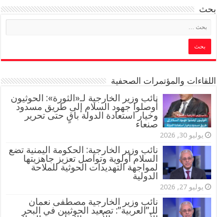
بحث
اللقاءات والمؤتمرات الصحفية
‏نائب وزير الخارجية لـ«الثورة»: الحوثيون
أوصلوا جهود السلام إلى طريق مسدود
وخيار استعادة الدولة باقٍ حتى تحرير
صنعاء
يوليو 30, 2026
نائب وزير الخارجية: الحكومة اليمنية تضع
السلام أولوية وتواصل تعزيز جاهزيتها
لمواجهة التهديدات الحوثية للملاحة
الدولية
يوليو 27, 2026
نائب وزير الخارجية مصطفى نعمان
للـ”العربية”: تصعيد الحوثيين في البحر