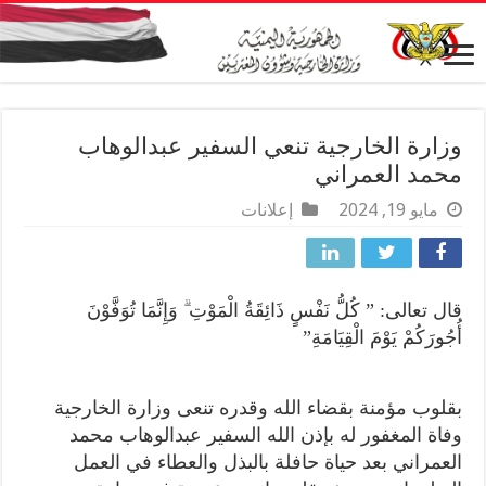
وزارة الخارجية تنعي السفير عبدالوهاب
محمد العمراني
مايو 19, 2024
إعلانات
قال تعالى: ” كُلُّ نَفْسٍ ذَائِقَةُ الْمَوْتِ ۗ وَإِنَّمَا تُوَفَّوْنَ
أُجُورَكُمْ يَوْمَ الْقِيَامَةِ”
بقلوب مؤمنة بقضاء الله وقدره تنعى وزارة الخارجية
وفاة المغفور له بإذن الله السفير عبدالوهاب محمد
العمراني بعد حياة حافلة بالبذل والعطاء في العمل