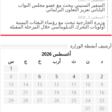
أغسطس 3, 2026
السفير السنيني يبحث مع عضو مجلس النواب
الياباني تعزيز التعاون البرلماني
أغسطس 2, 2026
وزيرة الخارجية تبحث مع رؤساء البعثات اليمنية
أولويات التحرك الدبلوماسي خلال المرحلة المقبلة
أرشيف أنشطة الوزارة
أغسطس 2026
د
ن
ث
أرب
خ
ج
س
1
8
7
6
5
4
3
2
15
14
13
12
11
10
9
22
21
20
19
18
17
16
29
28
27
26
25
24
23
31
30