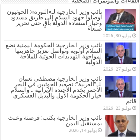
اللقاءات والمؤتمرات الصحفية
‏نائب وزير الخارجية لـ«الثورة»: الحوثيون
أوصلوا جهود السلام إلى طريق مسدود
وخيار استعادة الدولة باقٍ حتى تحرير
صنعاء
يوليو 30, 2026
نائب وزير الخارجية: الحكومة اليمنية تضع
السلام أولوية وتواصل تعزيز جاهزيتها
لمواجهة التهديدات الحوثية للملاحة
الدولية
يوليو 27, 2026
نائب وزير الخارجية مصطفى نعمان
للـ”العربية”: تصعيد الحوثيين في البحر
الأحمر يخدم الأجندة الإيرانية .. والسلام
خيار الحكومة الأول والبديل العسكري
قائم
يوليو 23, 2026
نائب وزير الخارجية يكتب: قرصنة وعبث
بمستقبل اليمن
يوليو 14, 2026