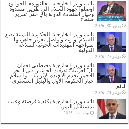
‏نائب وزير الخارجية لـ«الثورة»: الحوثيون
أوصلوا جهود السلام إلى طريق مسدود
وخيار استعادة الدولة باقٍ حتى تحرير
صنعاء
يوليو 30, 2026
نائب وزير الخارجية: الحكومة اليمنية تضع
السلام أولوية وتواصل تعزيز جاهزيتها
لمواجهة التهديدات الحوثية للملاحة
الدولية
يوليو 27, 2026
نائب وزير الخارجية مصطفى نعمان
للـ”العربية”: تصعيد الحوثيين في البحر
الأحمر يخدم الأجندة الإيرانية .. والسلام
خيار الحكومة الأول والبديل العسكري
قائم
يوليو 23, 2026
نائب وزير الخارجية يكتب: قرصنة وعبث
بمستقبل اليمن
يوليو 14, 2026