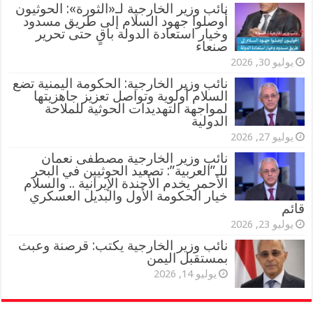
‏نائب وزير الخارجية لـ«الثورة»: الحوثيون
أوصلوا جهود السلام إلى طريق مسدود
وخيار استعادة الدولة باقٍ حتى تحرير
صنعاء
يوليو 30, 2026
نائب وزير الخارجية: الحكومة اليمنية تضع
السلام أولوية وتواصل تعزيز جاهزيتها
لمواجهة التهديدات الحوثية للملاحة
الدولية
يوليو 27, 2026
نائب وزير الخارجية مصطفى نعمان
للـ”العربية”: تصعيد الحوثيين في البحر
الأحمر يخدم الأجندة الإيرانية .. والسلام
خيار الحكومة الأول والبديل العسكري
قائم
يوليو 23, 2026
نائب وزير الخارجية يكتب: قرصنة وعبث
بمستقبل اليمن
يوليو 14, 2026