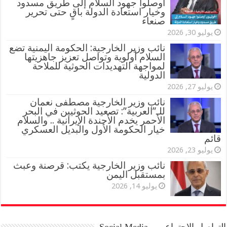
أوصلوا جهود السلام إلى طريق مسدود
وخيار استعادة الدولة باقٍ حتى تحرير
صنعاء
يوليو 30, 2026
نائب وزير الخارجية: الحكومة اليمنية تضع
السلام أولوية وتواصل تعزيز جاهزيتها
لمواجهة التهديدات الحوثية للملاحة
الدولية
يوليو 27, 2026
نائب وزير الخارجية مصطفى نعمان
للـ”العربية”: تصعيد الحوثيين في البحر
الأحمر يخدم الأجندة الإيرانية .. والسلام
خيار الحكومة الأول والبديل العسكري
قائم
يوليو 23, 2026
نائب وزير الخارجية يكتب: قرصنة وعبث
بمستقبل اليمن
يوليو 14, 2026
التواصل الاجتماعي – Social Media