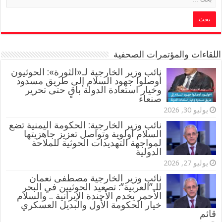
اللقاءات والمؤتمرات الصحفية
‏نائب وزير الخارجية لـ«الثورة»: الحوثيون
أوصلوا جهود السلام إلى طريق مسدود
وخيار استعادة الدولة باقٍ حتى تحرير
صنعاء
يوليو 30, 2026
نائب وزير الخارجية: الحكومة اليمنية تضع
السلام أولوية وتواصل تعزيز جاهزيتها
لمواجهة التهديدات الحوثية للملاحة
الدولية
يوليو 27, 2026
نائب وزير الخارجية مصطفى نعمان
للـ”العربية”: تصعيد الحوثيين في البحر
الأحمر يخدم الأجندة الإيرانية .. والسلام
خيار الحكومة الأول والبديل العسكري
قائم