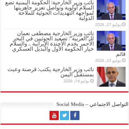
نائب وزير الخارجية: الحكومة اليمنية تضع
السلام أولوية وتواصل تعزيز جاهزيتها
لمواجهة التهديدات الحوثية للملاحة
الدولية
يوليو 27, 2026
نائب وزير الخارجية مصطفى نعمان
للـ”العربية”: تصعيد الحوثيين في البحر
الأحمر يخدم الأجندة الإيرانية .. والسلام
خيار الحكومة الأول والبديل العسكري
قائم
يوليو 23, 2026
نائب وزير الخارجية يكتب: قرصنة وعبث
بمستقبل اليمن
يوليو 14, 2026
التواصل الاجتماعي – Social Media