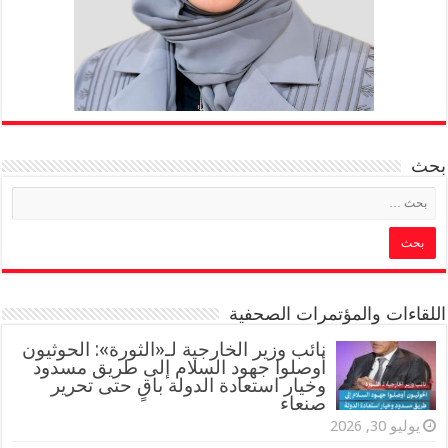
بحث
اللقاءات والمؤتمرات الصحفية
‏نائب وزير الخارجية لـ«الثورة»: الحوثيون
أوصلوا جهود السلام إلى طريق مسدود
وخيار استعادة الدولة باقٍ حتى تحرير
صنعاء
يوليو 30, 2026