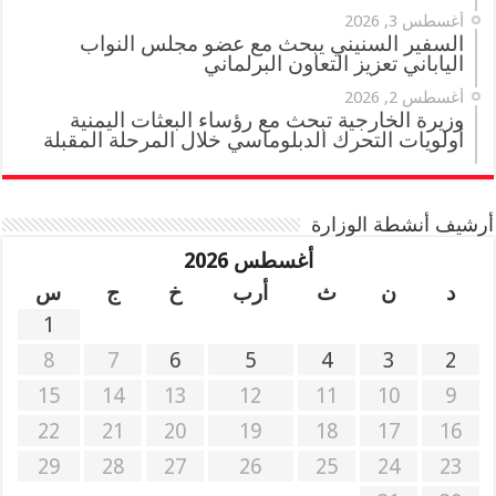
أغسطس 3, 2026
السفير السنيني يبحث مع عضو مجلس النواب
الياباني تعزيز التعاون البرلماني
أغسطس 2, 2026
وزيرة الخارجية تبحث مع رؤساء البعثات اليمنية
أولويات التحرك الدبلوماسي خلال المرحلة المقبلة
أرشيف أنشطة الوزارة
أغسطس 2026
د
ن
ث
أرب
خ
ج
س
1
8
7
6
5
4
3
2
15
14
13
12
11
10
9
22
21
20
19
18
17
16
29
28
27
26
25
24
23