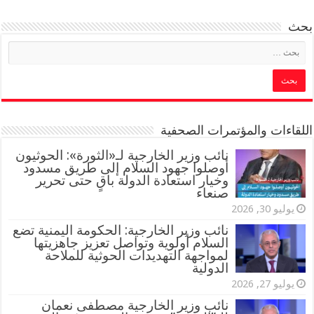
بحث
اللقاءات والمؤتمرات الصحفية
‏نائب وزير الخارجية لـ«الثورة»: الحوثيون
أوصلوا جهود السلام إلى طريق مسدود
وخيار استعادة الدولة باقٍ حتى تحرير
صنعاء
يوليو 30, 2026
نائب وزير الخارجية: الحكومة اليمنية تضع
السلام أولوية وتواصل تعزيز جاهزيتها
لمواجهة التهديدات الحوثية للملاحة
الدولية
يوليو 27, 2026
نائب وزير الخارجية مصطفى نعمان