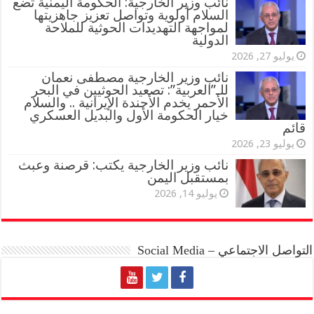
نائب وزير الخارجية: الحكومة اليمنية تضع
السلام أولوية وتواصل تعزيز جاهزيتها
لمواجهة التهديدات الحوثية للملاحة
الدولية
يوليو 27, 2026
نائب وزير الخارجية مصطفى نعمان
للـ”العربية”: تصعيد الحوثيين في البحر
الأحمر يخدم الأجندة الإيرانية .. والسلام
خيار الحكومة الأول والبديل العسكري
قائم
يوليو 23, 2026
نائب وزير الخارجية يكتب: قرصنة وعبث
بمستقبل اليمن
يوليو 14, 2026
التواصل الاجتماعي – Social Media