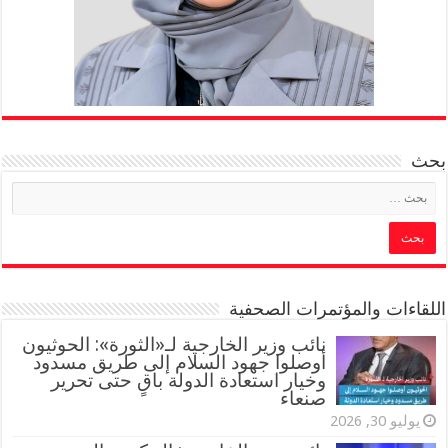
بحث
اللقاءات والمؤتمرات الصحفية
‏نائب وزير الخارجية لـ«الثورة»: الحوثيون
أوصلوا جهود السلام إلى طريق مسدود
وخيار استعادة الدولة باقٍ حتى تحرير
صنعاء
يوليو 30, 2026