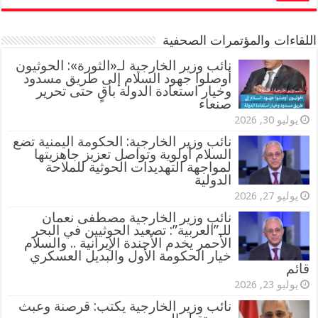
اللقاءات والمؤتمرات الصحفية
‏نائب وزير الخارجية لـ«الثورة»: الحوثيون
أوصلوا جهود السلام إلى طريق مسدود
وخيار استعادة الدولة باقٍ حتى تحرير
صنعاء
يوليو 30, 2026
نائب وزير الخارجية: الحكومة اليمنية تضع
السلام أولوية وتواصل تعزيز جاهزيتها
لمواجهة التهديدات الحوثية للملاحة
الدولية
يوليو 27, 2026
نائب وزير الخارجية مصطفى نعمان
للـ”العربية”: تصعيد الحوثيين في البحر
الأحمر يخدم الأجندة الإيرانية .. والسلام
خيار الحكومة الأول والبديل العسكري
قائم
يوليو 23, 2026
نائب وزير الخارجية يكتب: قرصنة وعبث