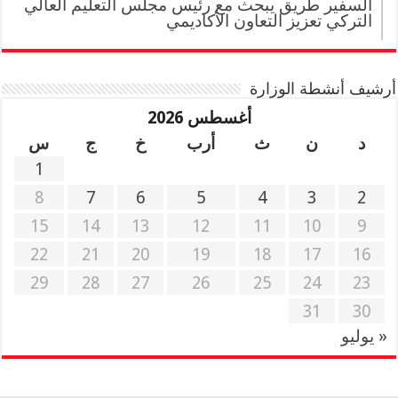
السفير طريق يبحث مع رئيس مجلس التعليم العالي
التركي تعزيز التعاون الأكاديمي
أرشيف أنشطة الوزارة
أغسطس 2026
د
ن
ث
أرب
خ
ج
س
1
8
7
6
5
4
3
2
15
14
13
12
11
10
9
22
21
20
19
18
17
16
29
28
27
26
25
24
23
31
30
« يوليو