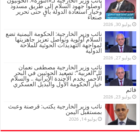
‏نائب وزير الخارجية لـ«الثورة»: الحوثيون
أوصلوا جهود السلام إلى طريق مسدود
وخيار استعادة الدولة باقٍ حتى تحرير
صنعاء
يوليو 30, 2026
نائب وزير الخارجية: الحكومة اليمنية تضع
السلام أولوية وتواصل تعزيز جاهزيتها
لمواجهة التهديدات الحوثية للملاحة
الدولية
يوليو 27, 2026
نائب وزير الخارجية مصطفى نعمان
للـ”العربية”: تصعيد الحوثيين في البحر
الأحمر يخدم الأجندة الإيرانية .. والسلام
خيار الحكومة الأول والبديل العسكري
قائم
يوليو 23, 2026
نائب وزير الخارجية يكتب: قرصنة وعبث
بمستقبل اليمن
يوليو 14, 2026