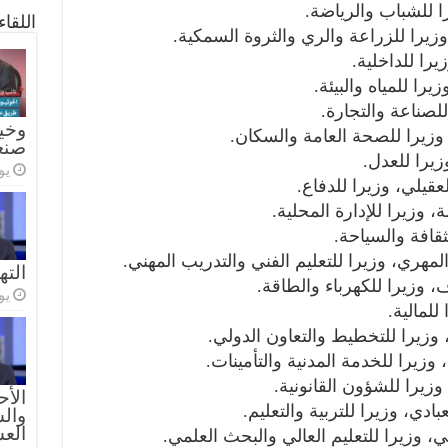
اللقا
وخيا
صنع
يولي
الته
يولي
الأح
والس
الع