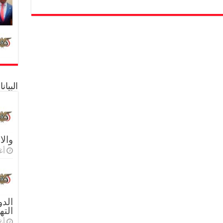
البيا
والا
أغس
الدو
الته
أغس