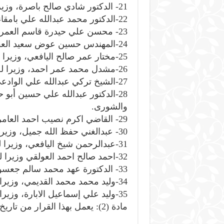
21- الدكتور شادي صالح باصرة، وزيرا للاتصالات وتقنية المعلومات.
22-الدكتور محمد عبدالله علي بامقاء وزيرا للنفط والمعادن.
23- محسن علي حيدرة قاسم العمري، وزيرا للنقل.
24-المهندس حسين عوض سعيد العقربي، وزيرا للاشغال العامة والطرق.
25-مختار عمر صالح اليافعي، وزيرا للشؤون الاجتماعية والعمل.
26-مشدل محمد عمر احمد، وزيرا لحقوق الانسان.
27-الشيخ تركي عبدالله علي الوادعي، وزيرا للاوقاف والإرشاد.
28-الدكتور عبدالله علي حسين أبو
والشورى.
29- القاضي اكرم نصيب احمد العامري، وزيرا للدولة.
30- عبدالغني حفظ الله جميل، وزيرا للدولة امينا للعاصمة صنعاء.
31-عبدالرحمن شيخ اليافعي، وزيرا للدولة محافظا لمحافظة عدن.
32-احمد صالح احمد العولقي وزيرا للدولة.
33- الدكتورة عهد محمد سالم جعسوس، وزيرا للدولة لشؤون المرأة.
34-وليد محمد محمد القديمي، وزيرا للدولة.
35-وليد علي إسماعيل الابارة، وزيرا للدولة.
مادة (2): يعمل بهذا القرار من تاريخ صدوره وينشر في الجريدة الرسمية.