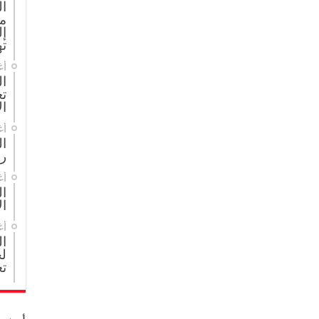
ا
م
إل
ته
أغ
ال
تع
ال
أغ
ا
ر
أغ
ال
ال
أغ
ا
لج
تع