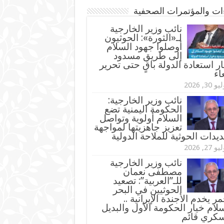
ءات والمؤتمرات الصحفية
‏نائب وزير الخارجية
لـ«الثورة»: الحوثيون
أوصلوا جهود السلام
إلى طريق مسدود
ر استعادة الدولة باقٍ حتى تحرير
اء
و 30, 2026
نائب وزير الخارجية:
الحكومة اليمنية تضع
السلام أولوية وتواصل
تعزيز جاهزيتها لمواجهة
ديدات الحوثية للملاحة الدولية
و 27, 2026
نائب وزير الخارجية
مصطفى نعمان
للـ”العربية”: تصعيد
الحوثيين في البحر
مر يخدم الأجندة الإيرانية ..
لام خيار الحكومة الأول والبديل
سكري قائم