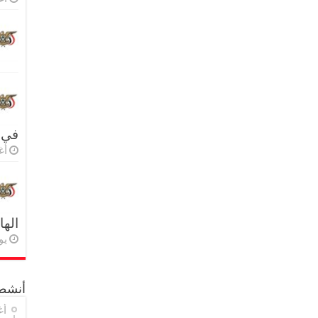
في 
أغس
اله
يولي
أنشطة
أغ