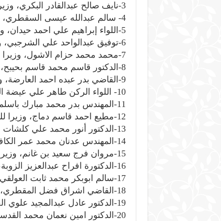
3-نايف صالح عبدالقادر البكري، وزيرا للشباب والرياضة.
4- سالم عبدالله عيسى السقطري، وزيرا للزراعة والري والثروة السمكية.
5-اللواء إبراهيم علي احمد حيدان، وزيرا للداخلية.
6-توفيق عبدالواحد علي الشرجبي، وزيرا للمياه والبيئة.
7-محمد محمد حزام الاشول، وزيرا للصناعة والتجارة.
8-الدكتور قاسم محمد قاسم بحيبح، وزيرا للصحة العامة والسكان.
9-القاضي بدر عبده احمد العارضة، وزيرا للعدل.
10- اللواء الركن طاهر علي عيضة العقيلي، وزيرا للدفاع.
11-المهندس بدر محمد مبارك باسلمة، وزيرا للإدارة المحلية.
12-مطيع احمد قاسم دماج، وزيرا للثقافة والسياحة.
13-الدكتور أنور محمد علي كلشات المهري، وزيرا للتعليم الفني والتدريب المهني.
14-المهندس عدنان محمد عمر الكاف، وزيرا للكهرباء والطاقة.
15-مروان فرج سعيد بن غانم، وزيرا للمالية.
16-الدكتورة افراح عبدالعزيز الزوبة، وزيرا للتخطيط والتعاون الدولي.
17-سالم ابوبكر محمد ثابت العولقي، وزيرا للخدمة المدنية والتأمينات.
18-القاضي اشراق فضل المقطري، وزيرا للشؤون القانونية.
19-الدكتور عادل عبدالمجيد علوي العبادي، وزيرا للتربية والتعليم.
20-الدكتور امين نعمان محمد القدسي، وزيرا للتعليم العالي والبحث العلمي.