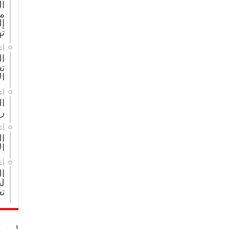
ا
م
إل
ته
أغ
ال
تع
ال
أغ
ا
ر
أغ
ال
ال
أغ
ا
لج
تع