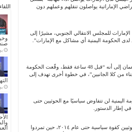
اللقا
أراضي الإماراتية يواصلون تنقلهم وعملهم دون
إمارات للمجلس الانتقالي الجنوبي، مشيرًا إلى
وخيا
 لدى الحكومة اليمنية أي مشاكل مع الإمارات”.
صنع
يولي
وفيما يتعلق بالنزاع الداخلي، أشار نعمان إلى أنه “قبل 48 ساعة فقط، وقّعت الحكومة
ناء من كلا الجانبين”، في خطوة أخرى تهدف إلى
الته
يولي
ة اليمنية لن تتفاوض سياسيًا مع الحوثيين حتى
 في إطار الدستور.
الأح
والس
الع
أكد نعمان أن الحكومة اعترفت بالحوثيين كقوة سياسية حتى عام ٢٠١٤، حين تمردوا