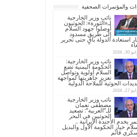
ءات والمؤتمرات الصحفية
‏نائب وزير الخارجية
لـ«الثورة»: الحوثيون
أوصلوا جهود السلام
إلى طريق مسدود
ر استعادة الدولة باقٍ حتى تحرير
اء
و 30, 2026
نائب وزير الخارجية:
الحكومة اليمنية تضع
السلام أولوية وتواصل
تعزيز جاهزيتها لمواجهة
ديدات الحوثية للملاحة الدولية
و 27, 2026
نائب وزير الخارجية
مصطفى نعمان
للـ”العربية”: تصعيد
الحوثيين في البحر
مر يخدم الأجندة الإيرانية ..
لام خيار الحكومة الأول والبديل
سكري قائم