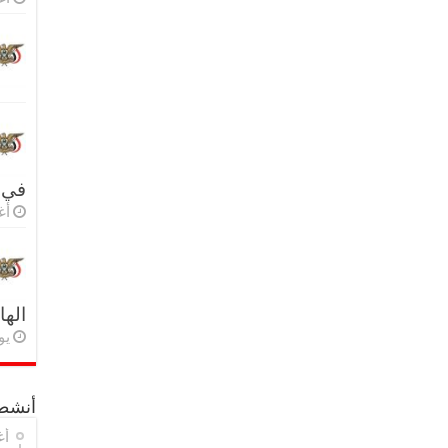
في 
أغس
اله
يولي
أنشطة
أغ