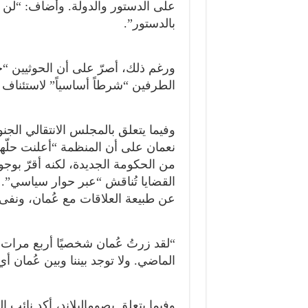
على الدستور والدولة. وأضاف: “لن ن
بالدستور”.
ورغم ذلك، أصرّ على أن الحوثيين “جز
الطرفين “شرطاً أساسياً” لاستئناف
وفيما يتعلق بالمجلس الانتقالي ال
نعمان على أن المنظمة “أعلنت حلّها 
من الحكومة الجديدة، لكنه أقرّ بوج
القضايا تُناقش “عبر حوار سياسي”. و
عن طبيعة العلاقات مع عُمان، ونفى
“لقد زرتُ عُمان شخصيًا أربع مرات،
الماضي. ولا توجد بيننا وبين عُمان 
وفيما يتعلق بصوماليلاند، أكد نائب ا