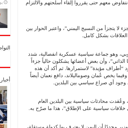
يولي
تفاوض معهم حتى يقرروا إلقاء أسلحتهم والالتزام
ء لا يتجزأ من النسيج اليمني”، واعتبر الحوار بين
 العلاقات بشكل كامل.
التواصل 
جنوبي، وهو جماعة سياسية عسكرية انفصالية، شدد
الذاتي”، وأن بعض أعضائها يشكلون حالياً جزءاً
ود “أطراف مؤيدة” لاستمرارها. ثم أكد أن هذه
فيما يخص عُمان وصوماليلاند، دافع نعمان أيضاً
أخبار
 وجود أي صراع سياسي بين البلدين.
 وعُقدت محادثات سياسية بين البلدين العام
أي خلافات سياسية على الإطلاق”، هذا ما صرّح به.
لوزير مجددًا أن اليمن لا يعترف بها كدولة مستقلة،