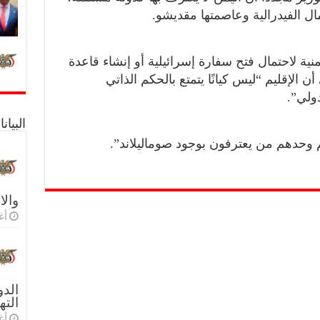
ل الفيدرالية وعاصمتها مقديشو.
ة لاحتمال فتح سفارة إسرائيلية أو إنشاء قاعدة
ن الإقليم “ليس كيانًا يتمتع بالحكم الذاتي
دولي”.
البيا
 هم وحدهم من يعترفون بوجود صوماليلاند”.
والا
أغس
الدو
الته
أغس