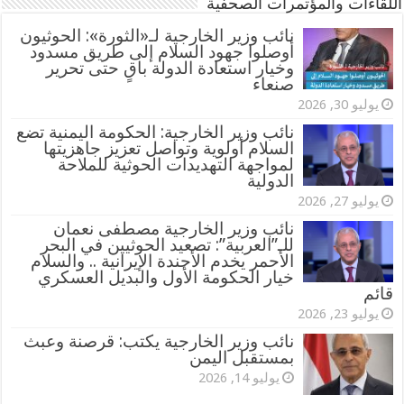
اللقاءات والمؤتمرات الصحفية
‏نائب وزير الخارجية لـ«الثورة»: الحوثيون
أوصلوا جهود السلام إلى طريق مسدود
وخيار استعادة الدولة باقٍ حتى تحرير
صنعاء
يوليو 30, 2026
نائب وزير الخارجية: الحكومة اليمنية تضع
السلام أولوية وتواصل تعزيز جاهزيتها
لمواجهة التهديدات الحوثية للملاحة
الدولية
يوليو 27, 2026
نائب وزير الخارجية مصطفى نعمان
للـ”العربية”: تصعيد الحوثيين في البحر
الأحمر يخدم الأجندة الإيرانية .. والسلام
خيار الحكومة الأول والبديل العسكري
قائم
يوليو 23, 2026
نائب وزير الخارجية يكتب: قرصنة وعبث
بمستقبل اليمن
يوليو 14, 2026