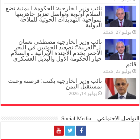
نائب وزير الخارجية: الحكومة اليمنية تضع
السلام أولوية وتواصل تعزيز جاهزيتها
لمواجهة التهديدات الحوثية للملاحة
الدولية
يوليو 27, 2026
نائب وزير الخارجية مصطفى نعمان
للـ”العربية”: تصعيد الحوثيين في البحر
الأحمر يخدم الأجندة الإيرانية .. والسلام
خيار الحكومة الأول والبديل العسكري
قائم
يوليو 23, 2026
نائب وزير الخارجية يكتب: قرصنة وعبث
بمستقبل اليمن
يوليو 14, 2026
التواصل الاجتماعي – Social Media