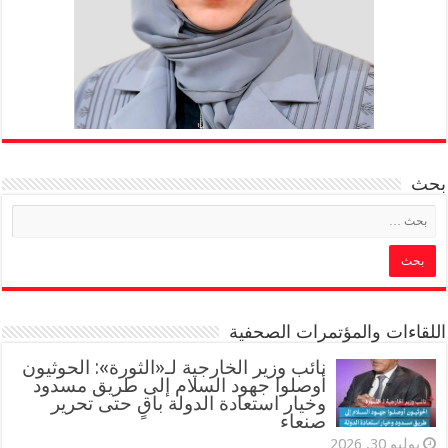
بحث
اللقاءات والمؤتمرات الصحفية
‏نائب وزير الخارجية لـ«الثورة»: الحوثيون
أوصلوا جهود السلام إلى طريق مسدود
وخيار استعادة الدولة باقٍ حتى تحرير
صنعاء
يوليو 30, 2026