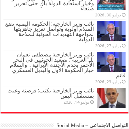
وخيار استعادة الدولة باقٍ حتى تحرير
صنعاء
يوليو 30, 2026
نائب وزير الخارجية: الحكومة اليمنية تضع
السلام أولوية وتواصل تعزيز جاهزيتها
لمواجهة التهديدات الحوثية للملاحة
الدولية
يوليو 27, 2026
نائب وزير الخارجية مصطفى نعمان
للـ”العربية”: تصعيد الحوثيين في البحر
الأحمر يخدم الأجندة الإيرانية .. والسلام
خيار الحكومة الأول والبديل العسكري
قائم
يوليو 23, 2026
نائب وزير الخارجية يكتب: قرصنة وعبث
بمستقبل اليمن
يوليو 14, 2026
التواصل الاجتماعي – Social Media