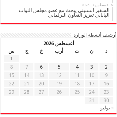
أغسطس 3, 2026
السفير السنيني يبحث مع عضو مجلس النواب
الياباني تعزيز التعاون البرلماني
أرشيف أنشطة الوزارة
أغسطس 2026
د
ن
ث
أرب
خ
ج
س
1
8
7
6
5
4
3
2
15
14
13
12
11
10
9
22
21
20
19
18
17
16
29
28
27
26
25
24
23
31
30
« يوليو