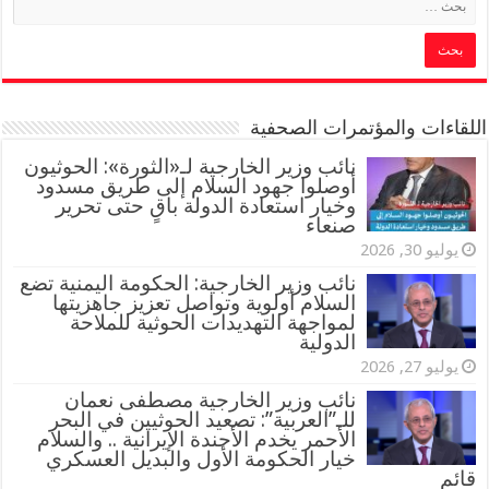
اللقاءات والمؤتمرات الصحفية
‏نائب وزير الخارجية لـ«الثورة»: الحوثيون
أوصلوا جهود السلام إلى طريق مسدود
وخيار استعادة الدولة باقٍ حتى تحرير
صنعاء
يوليو 30, 2026
نائب وزير الخارجية: الحكومة اليمنية تضع
السلام أولوية وتواصل تعزيز جاهزيتها
لمواجهة التهديدات الحوثية للملاحة
الدولية
يوليو 27, 2026
نائب وزير الخارجية مصطفى نعمان
للـ”العربية”: تصعيد الحوثيين في البحر
الأحمر يخدم الأجندة الإيرانية .. والسلام
خيار الحكومة الأول والبديل العسكري
قائم