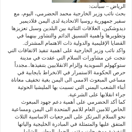
الرياض – سبأنت:
بحث نائب وزير الخارجية محمد الحضرمي، اليوم، مع
سفير جمهورية روسيا الاتحادية لدى اليمن فلاديمير
ديدوشكين، العلاقات الثنائية بين البلدين وسبل تعزيزها
وتطويرها وأهمية التنسيق الدائم والتشاور بينهما في
القضايا الإقليمية والدولية ذات الاهتمام المشترك.
واكد نائب وزير الخارجية على اهمية تنفيذ الاتفاقات التي
نتجت عن مشاورات السلام التي عقدت في مدينة
ستوكهولم السويدية وإلزام الانقلابيين بتنفيذها..مجدداً
حرص الحكومة الاستمرار في الانخراط بايجابية في
مساعي المبعوث الاممي الى اليمن بغية تخفيف معاناة
أبناء الشعب اليمني التي تسببت بها المليشيا الحوثية
جراء انقلابها على الشرعية.
كما أكد الحضرمي على أهمية دعم جهود المبعوث
الخاص للامين العام للامم المتحدة الى اليمن ومساعية
نحو السلام المرتكز على المرجعيات الاساسية الثلاث
المتفق عليها والمتمثلة في المبادرة الخليجية والياتها
التنفيذية ومخرجات مؤتمر الحوار الوطني الشامل