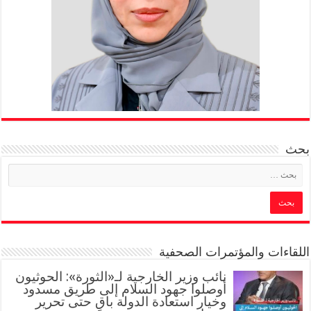
بحث
اللقاءات والمؤتمرات الصحفية
‏نائب وزير الخارجية لـ«الثورة»: الحوثيون
أوصلوا جهود السلام إلى طريق مسدود
وخيار استعادة الدولة باقٍ حتى تحرير