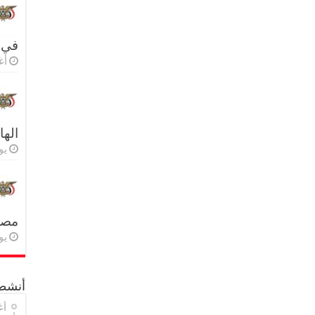
في 
أغس
اله
يولي
مصر 
يولي
أنشطة
أغ