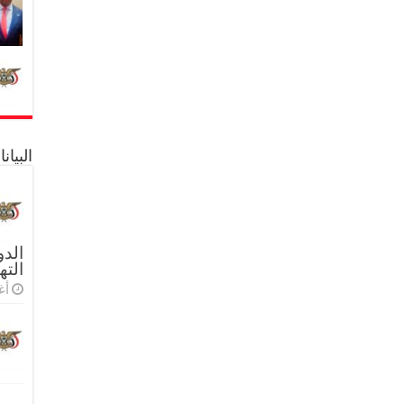
البيا
الدو
الته
أغس