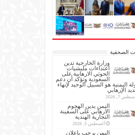
نات الصحفية
وزارة الخارجية تدين
اعتداءات مليشيات
الحوثي الارهابية على
السعودية وتؤكد أن دعم
لة اليمنية هو السبيل الوحيد لإنهاء
ديد الإرهابي
طس 7, 2026
اليمن يدين الهجوم
الارهابي على السفينة
التجارية الهندية
أغسطس 5, 2026
اليمن يرحب بإعلان