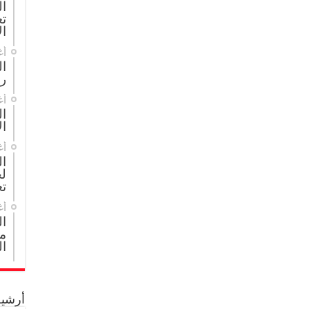
ال
تع
ال
أغ
ا
ر
أغ
ال
ال
أغ
ا
لج
تع
أغ
ا
مج
ال
أرشيف