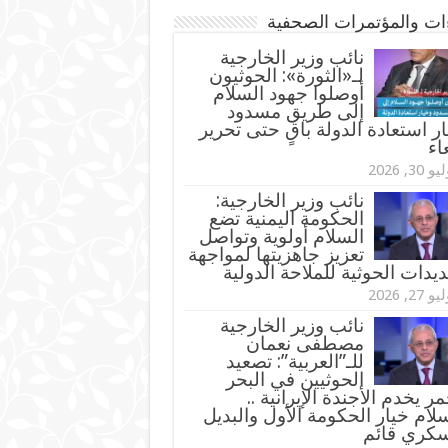
ءات والمؤتمرات الصحفية
‏نائب وزير الخارجية
لـ«الثورة»: الحوثيون
أوصلوا جهود السلام
إلى طريق مسدود
ر استعادة الدولة باقٍ حتى تحرير
اء
و 30, 2026
نائب وزير الخارجية:
الحكومة اليمنية تضع
السلام أولوية وتواصل
تعزيز جاهزيتها لمواجهة
ديدات الحوثية للملاحة الدولية
و 27, 2026
نائب وزير الخارجية
مصطفى نعمان
للـ”العربية”: تصعيد
الحوثيين في البحر
مر يخدم الأجندة الإيرانية ..
لام خيار الحكومة الأول والبديل
سكري قائم