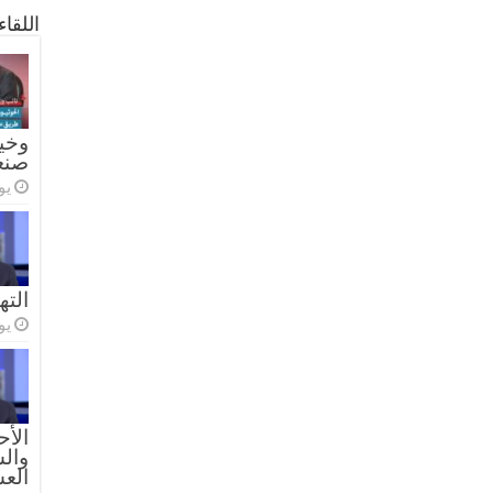
اللقا
وخيا
صنع
يولي
الته
يولي
الأح
والس
الع