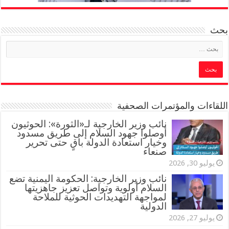
بحث
اللقاءات والمؤتمرات الصحفية
‏نائب وزير الخارجية لـ«الثورة»: الحوثيون
أوصلوا جهود السلام إلى طريق مسدود
وخيار استعادة الدولة باقٍ حتى تحرير
صنعاء
يوليو 30, 2026
نائب وزير الخارجية: الحكومة اليمنية تضع
السلام أولوية وتواصل تعزيز جاهزيتها
لمواجهة التهديدات الحوثية للملاحة
الدولية
يوليو 27, 2026