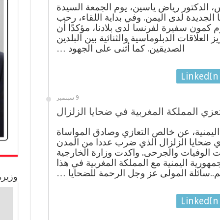
س، الدكتور رياض ياسين، يوم الجمعة السيدة
لجديدة لدى اليمن. وفي بداية اللقاء، رحب
م كمون سفيرة لفرنسا لدى بلادنا، مؤكدًا أن
 العلاقات الدبلوماسية والثنائية بين البلدين
الصديقين. كما أثنى على الجهود …
LinkedIn
9 سبتمبر
عزي المملكة المغربية في ضحايا الزلزال
ليمنية، عن خالص التعازي وصادق المواساة
وي ضحايا الزلزال الذي ضرب عددا من المدن
ت الوفيات والجرحى. واكدت وزارة الخارجية
ورية اليمنية مع المملكة المغربية في هذا
م..سائلة المولى عز وجل الرحمة للضحايا …
وزيرة
LinkedIn