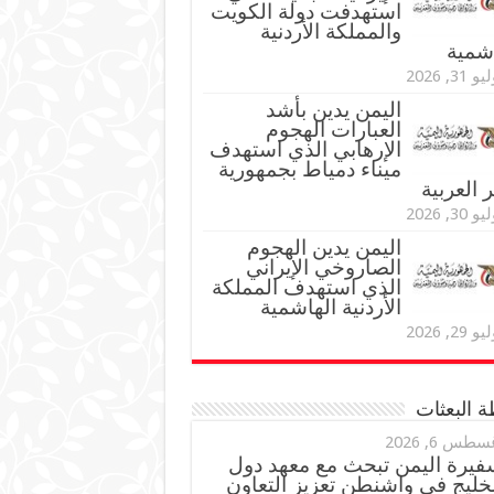
استهدفت دولة الكويت
والمملكة الأردنية
اشمية
و 31, 2026
اليمن يدين بأشد
العبارات الهجوم
الإرهابي الذي استهدف
ميناء دمياط بجمهورية
العربية
و 30, 2026
اليمن يدين الهجوم
الصاروخي الإيراني
الذي استهدف المملكة
الأردنية الهاشمية
و 29, 2026
 البعثات
سطس 6, 2026
فيرة اليمن تبحث مع معهد دول
خليج في واشنطن تعزيز التعاون