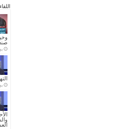
اللقا
وخيا
صنع
يولي
الته
يولي
الأح
والس
الع