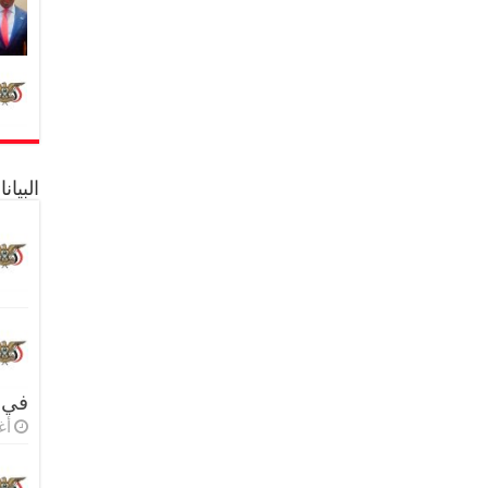
البيا
في 
أغس