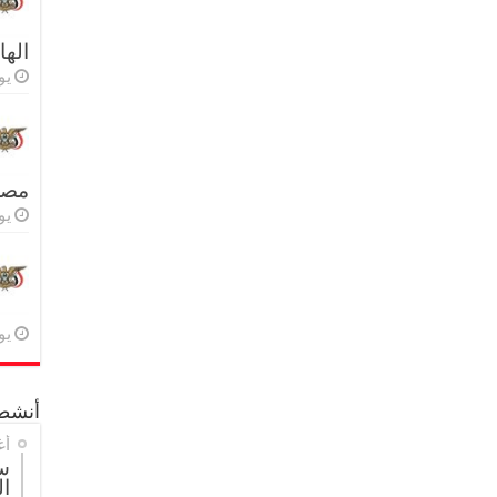
اله
يولي
مصر 
يولي
يولي
أنشطة
أغ
س
ال