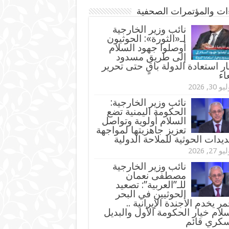
ءات والمؤتمرات الصحفية
‏نائب وزير الخارجية
لـ«الثورة»: الحوثيون
أوصلوا جهود السلام
إلى طريق مسدود
ر استعادة الدولة باقٍ حتى تحرير
اء
و 30, 2026
نائب وزير الخارجية:
الحكومة اليمنية تضع
السلام أولوية وتواصل
تعزيز جاهزيتها لمواجهة
ديدات الحوثية للملاحة الدولية
و 27, 2026
نائب وزير الخارجية
مصطفى نعمان
للـ”العربية”: تصعيد
الحوثيين في البحر
مر يخدم الأجندة الإيرانية ..
لام خيار الحكومة الأول والبديل
سكري قائم