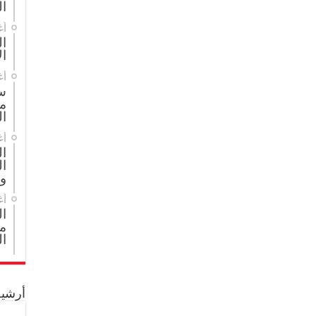
ال
أغ
ال
ال
أغ
س
م
ال
أغ
ا
ال
و
أغ
ا
مج
ال
أرشيف