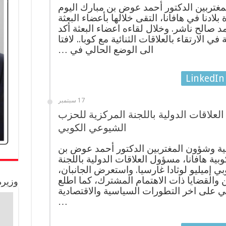
مغتربين الدكتور أحمد عوض بن مبارك اليوم
بلادنا في هافانا، التقى خلالها بأعضاء البعثة
 صالح ناشر. وخلال لقاءه اعضاء البعثة أكد
ي الارتقاء بالعلاقات الثنائية مع كوبا.. لافتا
الى الوضع الحالي في …
LinkedIn
17 سبتمبر
لعلاقات الدولية باللجنة المركزية للحزب
الشيوعي الكوبي
جية وشؤون المغتربين الدكتور أحمد عوض بن
وبية هافانا، مسؤول العلاقات الدولية باللجنة
 إميليو لوثادا غارسيا. واستعرض الجانبان،
والقضايا ذات الاهتمام المشترك، كما اطلع
وزيرة
ي على اخر التطورات السياسية والاقتصادية
…