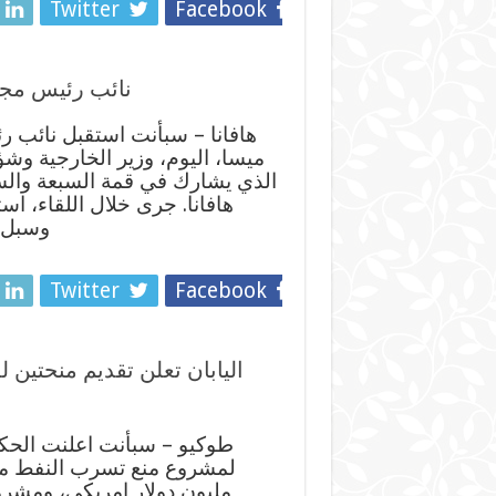
Twitter
Facebook
نائب رئيس مجل
هافانا – سبأنت استقبل نائب 
ميسا، اليوم، وزير الخارجية وش
الذي يشارك في قمة السبعة والسب
هافانا. جرى خلال اللقاء، اس
وسبل ت
Twitter
Facebook
اليابان تعلن تقديم منحتين
طوكيو – سبأنت اعلنت الحكوم
لمشروع منع تسرب النفط من 
مليون دولار امريكي، ومشرو