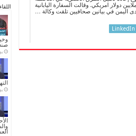
مؤقتة عدن بقيمة حوالي 3 ملايين دولار امريكي. وقالت السفارة اليابانية
اللقا
ى اليمن في بيانين صحافيين تلقت وكالة …
LinkedIn
وخيا
صنع
يولي
الته
يولي
الأح
والس
الع