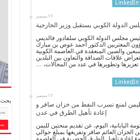
LinkedIn
17 سبتمبر
س الدولة الكوبي يستقبل وزير الخارجية
رئيس مجلس الدولة الكوبي سلفادور فالديس
ؤون المغتربين الدكتور أحمد عوض بن مبارك
عين والصين المنعقدة في العاصمة الكوبية
تعراض علاقات الصداقة والتعاون بين البلدين
عزيزها وتطويرها في عدد من المجالات، …
LinkedIn
17 سبتمبر
بحث
 لليمن لمنع تسرب النفط من خزان صافر و
إعادة تأهيل الطرق في عدن
ة اليابانية، اليوم، عن تقديم منحتين لليمن
الخزان العائم صافر وتفريغها بمبلغ حوالي
ع إعادة تأهيل الطرق الحضرية في العاصمة