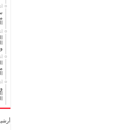
أغ
س
م
ال
أغ
ا
ال
و
أغ
ا
مج
ال
أغ
و
ال
ال
أرشيف