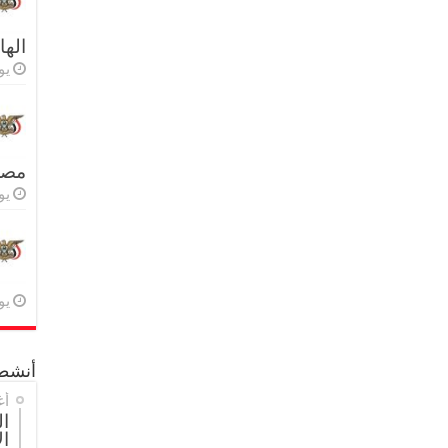
اله
يولي
مصر 
يولي
يولي
أنشطة
أغ
ال
ال