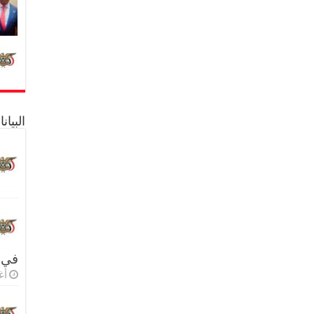
البيا
في 
أغس