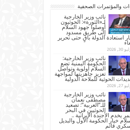
ءات والمؤتمرات الصحفية
‏نائب وزير الخارجية
لـ«الثورة»: الحوثيون
أوصلوا جهود السلام
إلى طريق مسدود
ر استعادة الدولة باقٍ حتى تحرير
اء
و 30, 2026
نائب وزير الخارجية:
الحكومة اليمنية تضع
السلام أولوية وتواصل
تعزيز جاهزيتها لمواجهة
ديدات الحوثية للملاحة الدولية
و 27, 2026
نائب وزير الخارجية
مصطفى نعمان
للـ”العربية”: تصعيد
الحوثيين في البحر
مر يخدم الأجندة الإيرانية ..
لام خيار الحكومة الأول والبديل
سكري قائم