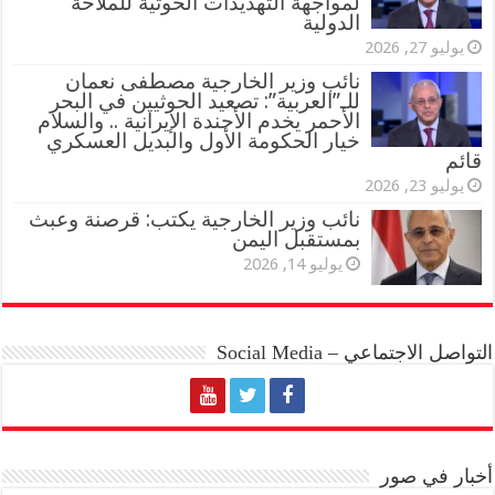
لمواجهة التهديدات الحوثية للملاحة
الدولية
يوليو 27, 2026
نائب وزير الخارجية مصطفى نعمان
للـ”العربية”: تصعيد الحوثيين في البحر
الأحمر يخدم الأجندة الإيرانية .. والسلام
خيار الحكومة الأول والبديل العسكري
قائم
يوليو 23, 2026
نائب وزير الخارجية يكتب: قرصنة وعبث
بمستقبل اليمن
يوليو 14, 2026
التواصل الاجتماعي – Social Media
أخبار في صور