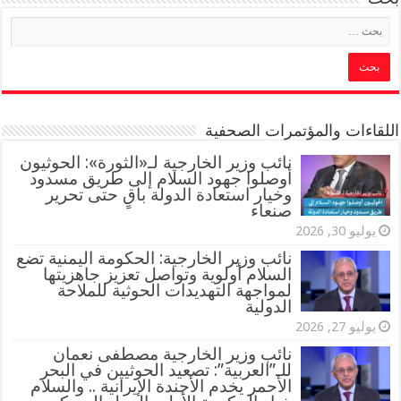
اللقاءات والمؤتمرات الصحفية
‏نائب وزير الخارجية لـ«الثورة»: الحوثيون
أوصلوا جهود السلام إلى طريق مسدود
وخيار استعادة الدولة باقٍ حتى تحرير
صنعاء
يوليو 30, 2026
نائب وزير الخارجية: الحكومة اليمنية تضع
السلام أولوية وتواصل تعزيز جاهزيتها
لمواجهة التهديدات الحوثية للملاحة
الدولية
يوليو 27, 2026
نائب وزير الخارجية مصطفى نعمان
للـ”العربية”: تصعيد الحوثيين في البحر
الأحمر يخدم الأجندة الإيرانية .. والسلام