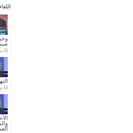
اللقا
وخيا
صنع
يولي
الته
يولي
الأح
والس
الع