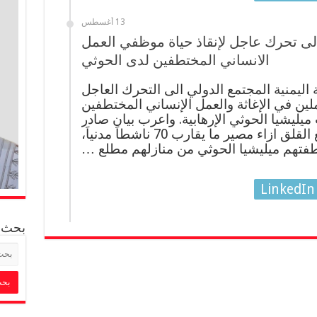
13 أغسطس
لى تحرك عاجل لإنقاذ حياة موظفي العمل
الانساني المختطفين لدى الحوثي
ليمنية المجتمع الدولي الى التحرك العاجل
ملين في الإغاثة والعمل الإنساني المختطفين
يليشيا الحوثي الإرهابية. واعرب بيان صادر
وزارة حقوق الإنسان، عن بالغ القلق ازاء مصير ما يقارب 70 ناشطاَ مدنياَ،
فتهم ميليشيا الحوثي من منازلهم مطلع …
LinkedIn
بحث