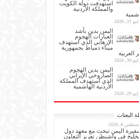
استهدفت دولة الكويت
والمملكة الأردنية
اشمية
و 31, 2026
اليمن يدين بأشد
العبارات الهجوم
الإرهابي الذي استهدف
ميناء دمياط بجمهورية
العربية
و 30, 2026
اليمن يدين الهجوم
الصاروخي الإيراني
الذي استهدف المملكة
الأردنية الهاشمية
و 29, 2026
 البعثات
سطس 6, 2026
فيرة اليمن تبحث مع معهد دول
خليج في واشنطن تعزيز التعاون