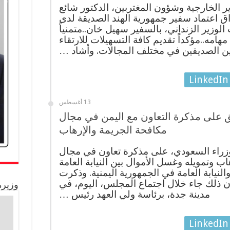
 الخارجية وشؤون المغتربين، الدكتور شائع
اق اعتماد سفير جمهورية الهند الصديقة لدى
لوزير الزنداني، بالسفير سهيل خان..متمنياً
مهامه..مؤكداً تقديم كافة التسهيلات للارتقاء
بلدين الصديقين في مختلف المجالات. وأشاد …
LinkedIn
13 أغسطس
 على مذكرة التعاون مع اليمن في مجال
مكافحة الجريمة والإرهاب
راء السعودي، على مذكرة تعاون في مجال
اب وتمويله وغسل الأموال بين النيابة العامة
النيابة العامة في الجمهورية اليمنية. وذكرت
 ان ذلك جاء خلال اجتماع المجلس، اليوم، في
وزيرة
مدينة جدة، برئاسة ولي العهد رئيس …
LinkedIn