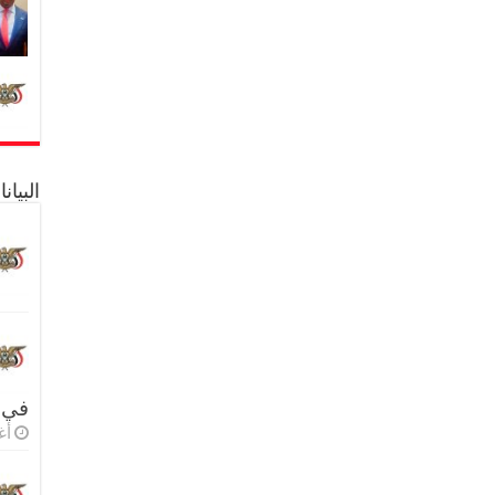
البيا
في 
أغس