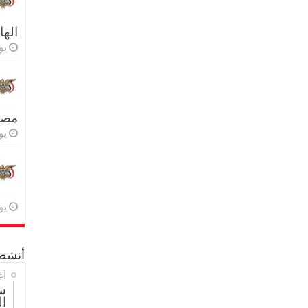
اله
يولي
مصر 
يولي
يولي
أنشطة
أغ
س
ال