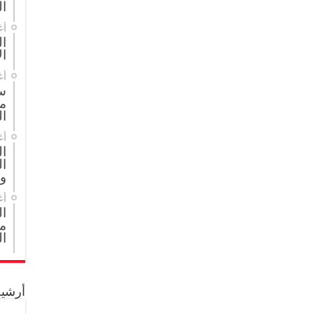
ال
أغ
ال
ال
أغ
س
م
ال
أغ
ا
ال
و
أغ
ا
مج
ال
أرشيف