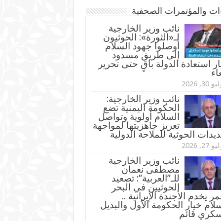
ءات والمؤتمرات الصحفية
‏نائب وزير الخارجية
لـ«الثورة»: الحوثيون
أوصلوا جهود السلام
إلى طريق مسدود
ر استعادة الدولة باقٍ حتى تحرير
اء
و 30, 2026
نائب وزير الخارجية:
الحكومة اليمنية تضع
السلام أولوية وتواصل
تعزيز جاهزيتها لمواجهة
ديدات الحوثية للملاحة الدولية
و 27, 2026
نائب وزير الخارجية
مصطفى نعمان
للـ”العربية”: تصعيد
الحوثيين في البحر
مر يخدم الأجندة الإيرانية ..
لام خيار الحكومة الأول والبديل
سكري قائم