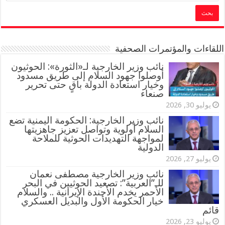
اللقاءات والمؤتمرات الصحفية
‏نائب وزير الخارجية لـ«الثورة»: الحوثيون
أوصلوا جهود السلام إلى طريق مسدود
وخيار استعادة الدولة باقٍ حتى تحرير
صنعاء
يوليو 30, 2026
نائب وزير الخارجية: الحكومة اليمنية تضع
السلام أولوية وتواصل تعزيز جاهزيتها
لمواجهة التهديدات الحوثية للملاحة
الدولية
يوليو 27, 2026
نائب وزير الخارجية مصطفى نعمان
للـ”العربية”: تصعيد الحوثيين في البحر
الأحمر يخدم الأجندة الإيرانية .. والسلام
خيار الحكومة الأول والبديل العسكري
قائم
يوليو 23, 2026