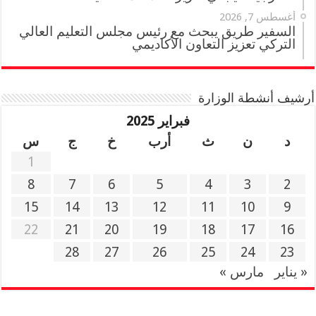
أغسطس 7, 2026
السفير طريق يبحث مع رئيس مجلس التعليم العالي
التركي تعزيز التعاون الأكاديمي
أرشيف أنشطة الوزارة
فبراير 2025
د
ن
ث
أرب
خ
ج
س
1
8
7
6
5
4
3
2
15
14
13
12
11
10
9
22
21
20
19
18
17
16
28
27
26
25
24
23
« يناير
مارس »