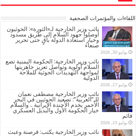
اللقاءات والمؤتمرات الصحفية
‏نائب وزير الخارجية لـ«الثورة»: الحوثيون
أوصلوا جهود السلام إلى طريق مسدود
وخيار استعادة الدولة باقٍ حتى تحرير
صنعاء
يوليو 30, 2026
نائب وزير الخارجية: الحكومة اليمنية تضع
السلام أولوية وتواصل تعزيز جاهزيتها
لمواجهة التهديدات الحوثية للملاحة
الدولية
يوليو 27, 2026
نائب وزير الخارجية مصطفى نعمان
للـ”العربية”: تصعيد الحوثيين في البحر
الأحمر يخدم الأجندة الإيرانية .. والسلام
خيار الحكومة الأول والبديل العسكري
قائم
يوليو 23, 2026
نائب وزير الخارجية يكتب: قرصنة وعبث