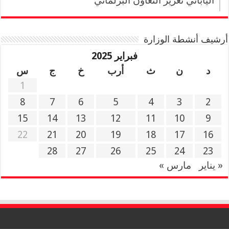
الياباني تعزيز التعاون البرلماني
أرشيف أنشطة الوزارة
فبراير 2025
د
ن
ث
أرب
خ
ج
س
1
8
7
6
5
4
3
2
15
14
13
12
11
10
9
22
21
20
19
18
17
16
28
27
26
25
24
23
« يناير
مارس »