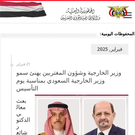
المحفوظات اليومية:
فبراير, 2025
21 فبراير
وزير الخارجية وشؤون المغتربين يهنئ سمو
وزير الخارجية السعودي بمناسبة يوم
التأسيس
بعث
معال
ي
الدكتو
ر
شائع