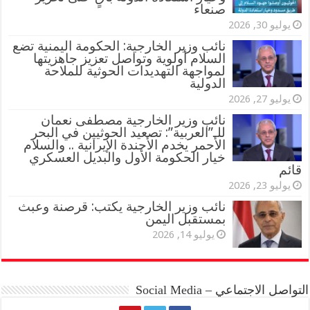
صنعاء
يوليو 30, 2026
نائب وزير الخارجية: الحكومة اليمنية تضع
السلام أولوية وتواصل تعزيز جاهزيتها
لمواجهة التهديدات الحوثية للملاحة
الدولية
يوليو 27, 2026
نائب وزير الخارجية مصطفى نعمان
للـ”العربية”: تصعيد الحوثيين في البحر
الأحمر يخدم الأجندة الإيرانية .. والسلام
خيار الحكومة الأول والبديل العسكري
قائم
يوليو 23, 2026
نائب وزير الخارجية يكتب: قرصنة وعبث
بمستقبل اليمن
يوليو 14, 2026
التواصل الاجتماعي – Social Media