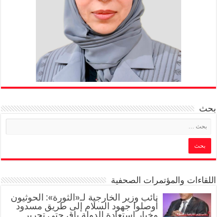
بحث
اللقاءات والمؤتمرات الصحفية
‏نائب وزير الخارجية لـ«الثورة»: الحوثيون
أوصلوا جهود السلام إلى طريق مسدود
وخيار استعادة الدولة باقٍ حتى تحرير