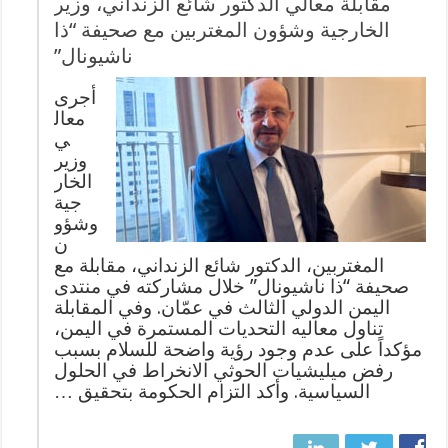
مقابلة معالي الدكتور شائع الزنداني، وزير
الخارجية وشؤون المغتربين مع صحيفة “ذا
ناشيونال”
أجرى
معال
ي
وزير
الخار
جية
وشؤو
ن
المغتربين، الدكتور شائع الزنداني، مقابلة مع
صحيفة “ذا ناشيونال” خلال مشاركته في منتدى
اليمن الدولي الثالث في عمّان. وفي المقابلة
تناول معاليه التحديات المستمرة في اليمن،
مؤكداً على عدم وجود رؤية واضحة للسلام بسبب
رفض ميليشيات الحوثي الانخراط في الحلول
السياسية. وأكد التزام الحكومة بتحقيق …