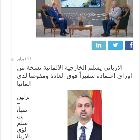
19 فبراير
الارياني يسلم الخارجية الالمانية نسخة من
اوراق اعتماده سفيراً فوق العادة ومفوضا لدى
المانيا
برلين
–
سبأن
ت
سلم
لؤي
الاريان