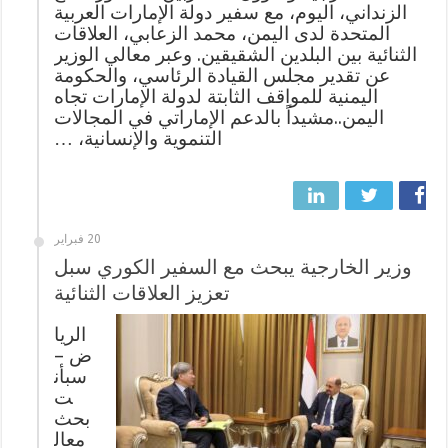
الزنداني، اليوم، مع سفير دولة الإمارات العربية
المتحدة لدى اليمن، محمد الزعابي، العلاقات
الثنائية بين البلدين الشقيقين. وعبر معالي الوزير
عن تقدير مجلس القيادة الرئاسي، والحكومة
اليمنية للمواقف الثابتة لدولة الإمارات تجاه
اليمن..مشيداً بالدعم الإماراتي في المجالات
التنموية والإنسانية، …
20 فبراير
وزير الخارجية يبحث مع السفير الكوري سبل
تعزيز العلاقات الثنائية
الريا
ض –
سبأن
ت
بحث
معال