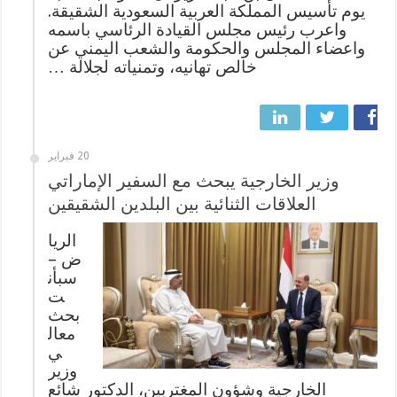
يوم تأسيس المملكة العربية السعودية الشقيقة.
واعرب رئيس مجلس القيادة الرئاسي باسمه
واعضاء المجلس والحكومة والشعب اليمني عن
خالص تهانيه، وتمنياته لجلالة …
20 فبراير
وزير الخارجية يبحث مع السفير الإماراتي
العلاقات الثنائية بين البلدين الشقيقين
الريا
ض –
سبأن
ت
بحث
معال
ي
وزير
الخارجية وشؤون المغتربين، الدكتور شائع