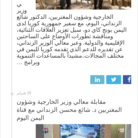
ي
وزير
الخارجية وشؤون المغتربين، الدكتور شائع
الزنداني، اليوم، مع سفير جمهورية كوريا لدى
اليمن بونج كاي دو، سبل تعزيز العلاقات الثنائية،
ومناقشة تطورات الأوضاع على الساحتين
الإقليمية والدولية. وعبر معالي الوزير الزنداني،
عن تقديره للدعم الذي تقدمه كوريا لليمن في
مختلف المجالات..مشيداً بالمساعدات التنموية
وبرامج …
20 فبراير
مقابلة معالي وزير الخارجية وشؤون
المغتربين د. شائع محسن الزنداني مع قناة
اليمن اليوم