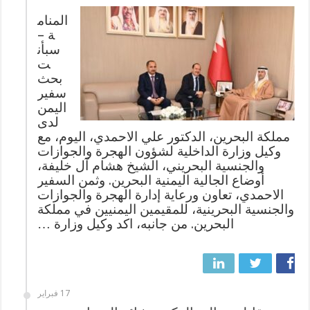
المنام
ة –
سبأن
ت
بحث
سفير
اليمن
لدى
مملكة البحرين، الدكتور علي الاحمدي، اليوم، مع
وكيل وزارة الداخلية لشؤون الهجرة والجوازات
والجنسية البحريني، الشيخ هشام آل خليفة،
أوضاع الجالية اليمنية البحرين. وثمن السفير
الاحمدي، تعاون ورعاية إدارة الهجرة والجوازات
والجنسية البحرينية، للمقيمين اليمنيين في مملكة
البحرين. من جانبه، اكد وكيل وزارة …
17 فبراير