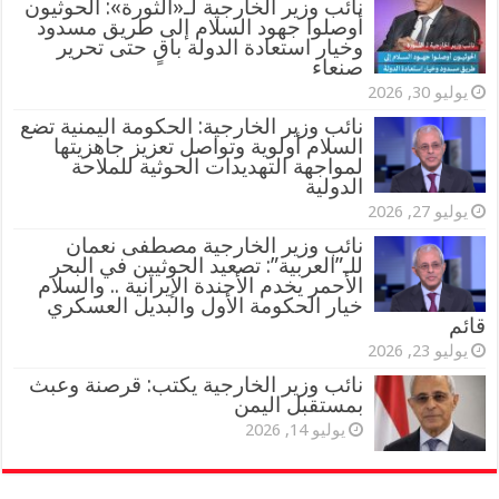
‏نائب وزير الخارجية لـ«الثورة»: الحوثيون
أوصلوا جهود السلام إلى طريق مسدود
وخيار استعادة الدولة باقٍ حتى تحرير
صنعاء
يوليو 30, 2026
نائب وزير الخارجية: الحكومة اليمنية تضع
السلام أولوية وتواصل تعزيز جاهزيتها
لمواجهة التهديدات الحوثية للملاحة
الدولية
يوليو 27, 2026
نائب وزير الخارجية مصطفى نعمان
للـ”العربية”: تصعيد الحوثيين في البحر
الأحمر يخدم الأجندة الإيرانية .. والسلام
خيار الحكومة الأول والبديل العسكري
قائم
يوليو 23, 2026
نائب وزير الخارجية يكتب: قرصنة وعبث
بمستقبل اليمن
يوليو 14, 2026