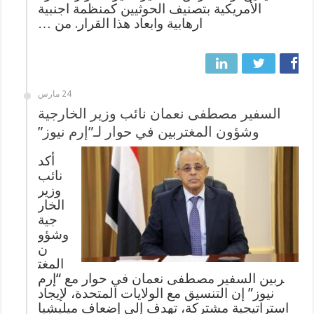
الأمريكية بتصنيف الحوثيين كمنظمة اجنبية
ارهابية وابعاد هذا القرار. من …
24 مارس
السفير مصطفى نعمان نائب وزير الخارجية
وشؤون المغتربين في حوار لـ”إرم نيوز”
أكد
نائب
وزير
الخار
جية
وشؤو
ن
المغت
ربين السفير مصطفى نعمان في حوار مع “إرم
نيوز” إن التنسيق مع الولايات المتحدة، لإيجاد
استراتيجية مشتركة، تهدف إلى إضعاف ميليشيا