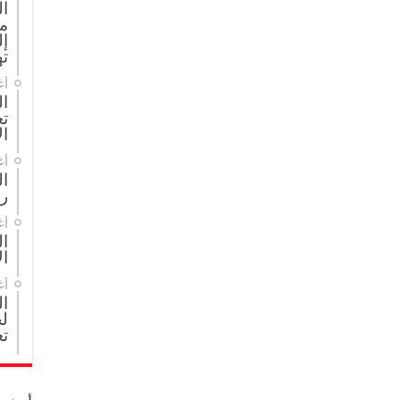
ا
م
إل
ته
أغ
ال
تع
ال
أغ
ا
ر
أغ
ال
ال
أغ
ا
لج
تع