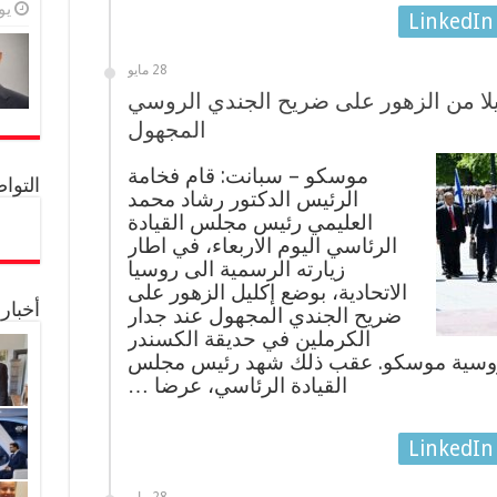
يولي
LinkedIn
28 مايو
لا من الزهور على ضريح الجندي الروسي
المجهول
موسكو – سبانت: قام فخامة
التواصل 
الرئيس الدكتور رشاد محمد
العليمي رئيس مجلس القيادة
الرئاسي اليوم الاربعاء، في اطار
زيارته الرسمية الى روسيا
الاتحادية، بوضع إكليل الزهور على
أخبار
ضريح الجندي المجهول عند جدار
الكرملين في حديقة الكسندر
الروسية موسكو. عقب ذلك شهد رئيس مجلس
القيادة الرئاسي، عرضا …
LinkedIn