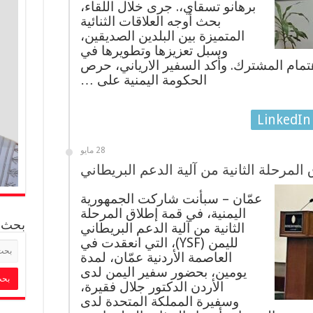
برهانو تسقاي،. جرى خلال اللقاء،
بحث أوجه العلاقات الثنائية
المتميزة بين البلدين الصديقين،
وسبل تعزيزها وتطويرها في
تمام المشترك. وأكد السفير الارياني، حرص
الحكومة اليمنية على …
LinkedIn
28 مايو
لمرحلة الثانية من آلية الدعم البريطاني
عمّان – سبأنت شاركت الجمهورية
اليمنية، في قمة إطلاق المرحلة
بحث
الثانية من آلية الدعم البريطاني
لليمن (YSF)، التي انعقدت في
العاصمة الأردنية عمّان، لمدة
يومين، بحضور سفير اليمن لدى
الأردن الدكتور جلال فقيرة،
وسفيرة المملكة المتحدة لدى