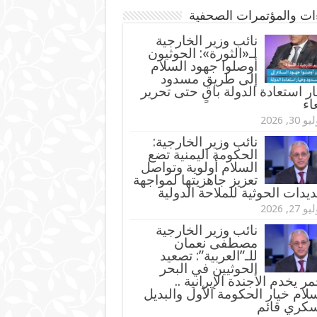
ءات والمؤتمرات الصحفية
‏نائب وزير الخارجية
لـ«الثورة»: الحوثيون
أوصلوا جهود السلام
إلى طريق مسدود
ر استعادة الدولة باقٍ حتى تحرير
اء
و 30, 2026
نائب وزير الخارجية:
الحكومة اليمنية تضع
السلام أولوية وتواصل
تعزيز جاهزيتها لمواجهة
ديدات الحوثية للملاحة الدولية
و 27, 2026
نائب وزير الخارجية
مصطفى نعمان
للـ”العربية”: تصعيد
الحوثيين في البحر
مر يخدم الأجندة الإيرانية ..
لام خيار الحكومة الأول والبديل
سكري قائم