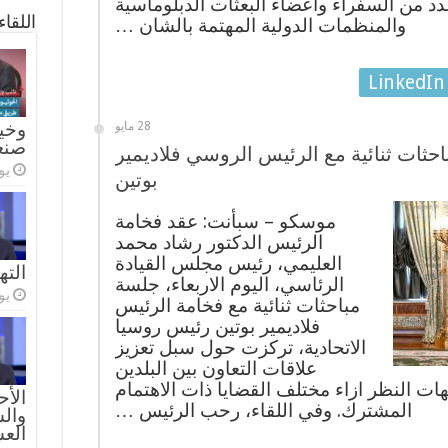
د من السفراء وأعضاء البعثات الدبلوماسية
اللقا
والمنظمات الدولية المهتمة بالشان …
LinkedIn
وخيا
28 مايو
صنع
حثات ثنائية مع الرئيس الروسي فلاديمير
يولي
بوتين
موسكو – سبأنت: عقد فخامة
الرئيس الدكتور رشاد محمد
العليمي، رئيس مجلس القيادة
الته
الرئاسي، اليوم الاربعاء، جلسة
يولي
مباحثات ثنائية مع فخامة الرئيس
فلاديمير بوتين رئيس روسيا
الاتحادية، تركزت حول سبل تعزيز
علاقات التعاون بين البلدين
ت النظر ازاء مختلف القضايا ذات الاهتمام
الأح
المشترك. وفي اللقاء، رحب الرئيس …
والس
الع