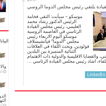
28 مايو
يادة يلتقي رئيس مجلس الدوما الروسي
موسكو – سبأنت: التقى فخامة
الرئيس الدكتور رشاد محمد
العليمي، رئيس مجلس القيادة
الرئاسي في العاصمة الروسية
موسكو اليوم الاربعاء رئيس
مجلس “الدوما” فياتشيسلاف
البيا
فولودين. وبحث اللقاء في العلاقات
الثنائية المتميزة بين البلدين
 والقضايا الاقليمية والدولية ذات الاهتمام
لقاء، اشاد رئيس مجلس القيادة الرئاسي …
والا
أغس
LinkedIn
الدو
الته
أغس