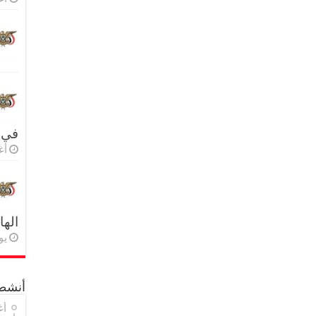
في 
أغس
اله
يولي
أنشطة
أغ