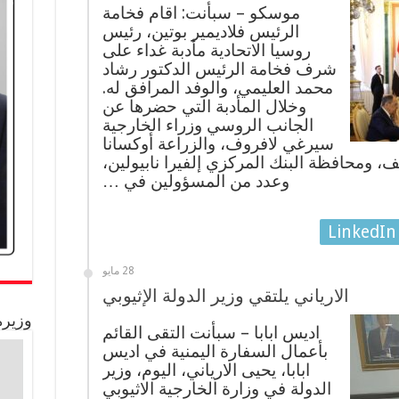
موسكو – سبأنت: اقام فخامة
الرئيس فلاديمير بوتين، رئيس
روسيا الاتحادية مأدبة غداء على
شرف فخامة الرئيس الدكتور رشاد
محمد العليمي، والوفد المرافق له.
وخلال المأدبة التي حضرها عن
الجانب الروسي وزراء الخارجية
سيرغي لافروف، والزراعة أوكسانا
 ومحافظة البنك المركزي إلفيرا نابيولين،
وعدد من المسؤولين في …
LinkedIn
28 مايو
الارياني يلتقي وزير الدولة الإثيوبي
وزيرة
اديس ابابا – سبأنت التقى القائم
بأعمال السفارة اليمنية في اديس
ابابا، يحيى الارياني، اليوم، وزير
الدولة في وزارة الخارجية الاثيوبي