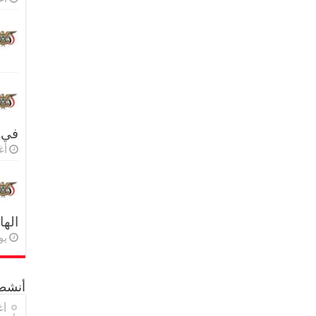
في 
أغس
اله
يولي
أنشطة
أغ