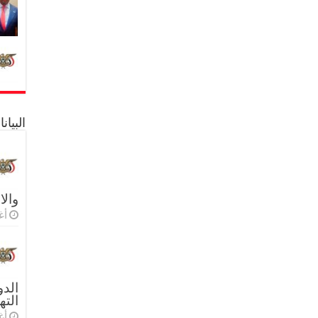
البيا
والا
أغس
الدو
الته
أغس