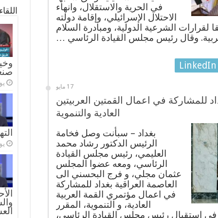
في الحرية والاستقلال، وانهاء
اللقا
الاحتلال الإسرائيلي، وإقامة دولته
ا لقرارات الشرعية الدولية، ومبادرة السلام
ربية. وقال رئيس مجلس القيادة الرئاسي …
وخيا
LinkedIn
صنع
يولي
17 مايو
 للمشاركة في اعمال القمتين العربيتين
العادية والتنموية
الته
بغداد – سبأنت وصل فخامة
الرئيس الدكتور رشاد محمد
يولي
العليمي، رئيس مجلس القيادة
الرئاسي، ومعه عضوا المجلس
عثمان مجلي، و فرج البحسني الى
العاصمة العراقية بغداد للمشاركة
الأح
في اعمال مؤتمري القمة العربية
والس
العادية، و التنموية، المقرر
الع
 في استقبال رئيس مجلس القيادة الرئاسي،