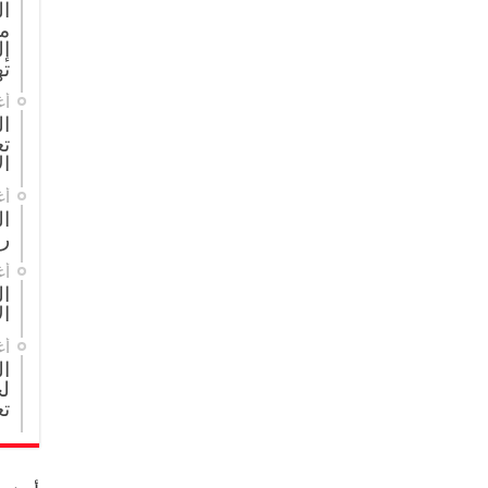
ا
م
إل
ته
أغ
ال
تع
ال
أغ
ا
ر
أغ
ال
ال
أغ
ا
لج
تع