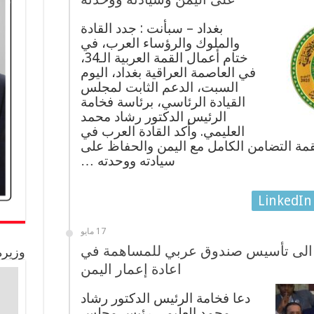
بغداد – سبأنت : جدد القادة
والملوك والرؤساء العرب، في
ختام أعمال القمة العربية الـ34،
في العاصمة العراقية بغداد، اليوم
السبت، الدعم الثابت لمجلس
القيادة الرئاسي، برئاسة فخامة
الرئيس الدكتور رشاد محمد
العليمي. وأكد القادة العرب في
لقمة التضامن الكامل مع اليمن والحفاظ على
سيادته ووحدته …
LinkedIn
17 مايو
 الى تأسيس صندوق عربي للمساهمة في
وزيرة
اعادة إعمار اليمن
دعا فخامة الرئيس الدكتور رشاد
محمد العليمي رئيس مجلس