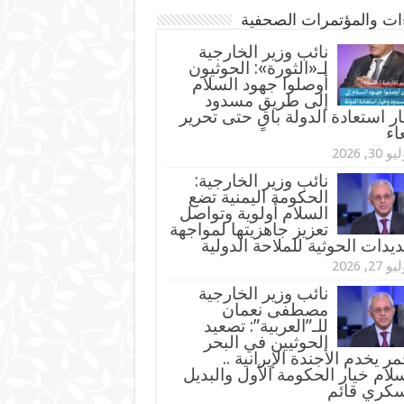
ءات والمؤتمرات الصحفية
‏نائب وزير الخارجية
لـ«الثورة»: الحوثيون
أوصلوا جهود السلام
إلى طريق مسدود
ر استعادة الدولة باقٍ حتى تحرير
اء
و 30, 2026
نائب وزير الخارجية:
الحكومة اليمنية تضع
السلام أولوية وتواصل
تعزيز جاهزيتها لمواجهة
ديدات الحوثية للملاحة الدولية
و 27, 2026
نائب وزير الخارجية
مصطفى نعمان
للـ”العربية”: تصعيد
الحوثيين في البحر
مر يخدم الأجندة الإيرانية ..
لام خيار الحكومة الأول والبديل
سكري قائم