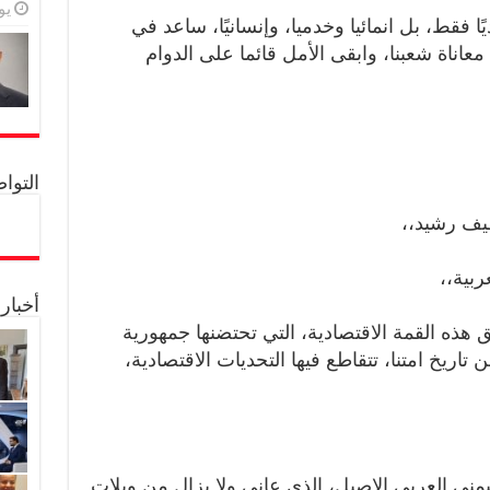
يولي
 فقط، بل انمائيا وخدميا، وإنسانيًا، ساعد في
اة شعبنا، وابقى الأمل قائما على الدوام
التواصل 
يف رشيد،،
ربية،،
أخبار
هذه القمة الاقتصادية، التي تحتضنها جمهورية
اريخ امتنا، تتقاطع فيها التحديات الاقتصادية،
ليمني العربي الاصيل، الذي عانى ولا يزال من ويلات