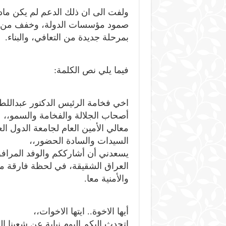
ولفت الى ان ذلك الدعم لم يكن ماديًا
صمود مؤسسات الدولة، وخفف من معان
بمرحلة جديدة من التعافي، والبناء.
فيما يلي نص الكلمة:
اخي فخامة الرئيس الدكتور عبداللط
أصحاب الجلالة والفخامة والسمو،،
معالي الأمين العام لجامعة الدول الع
السيدات والسادة الحضور،،
يسعدني أن أشارككم والوفد المرافق 
العراق الشقيقة، في لحظة فارقة من ت
والأمنية معا.
أيها الاخوة.. ايتها الاخوات،،
اتحدث اليكم اليوم نيابة عن شعبنا ا