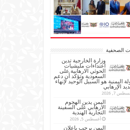
نات الصحفية
وزارة الخارجية تدين
اعتداءات مليشيات
الحوثي الارهابية على
السعودية وتؤكد أن دعم
لة اليمنية هو السبيل الوحيد لإنهاء
ديد الإرهابي
طس 7, 2026
اليمن يدين الهجوم
الارهابي على السفينة
التجارية الهندية
أغسطس 5, 2026
اليمن يرحب بإعلان