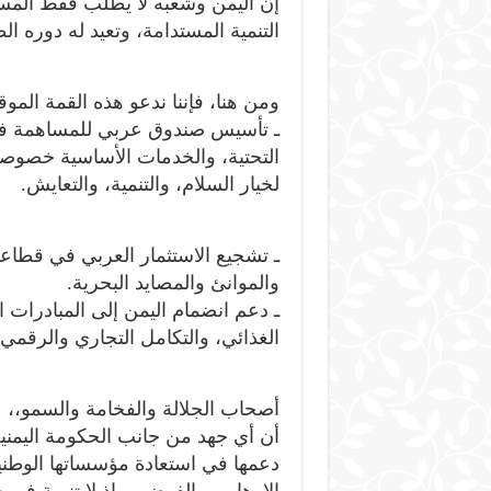
إن اليمن وشعبه لا يطلب فقط المس
التنمية المستدامة، وتعيد له دوره ال
ومن هنا، فإننا ندعو هذه القمة الموق
ـ تأسيس صندوق عربي للمساهمة في ا
التحتية، والخدمات الأساسية خصوصا
لخيار السلام، والتنمية، والتعايش.
ـ تشجيع الاستثمار العربي في قطاع
والموانئ والمصايد البحرية.
ـ دعم انضمام اليمن إلى المبادرات ال
الغذائي، والتكامل التجاري والرقمي.
أصحاب الجلالة والفخامة والسمو،،
أن أي جهد من جانب الحكومة اليمنية
دعمها في استعادة مؤسساتها الوطني