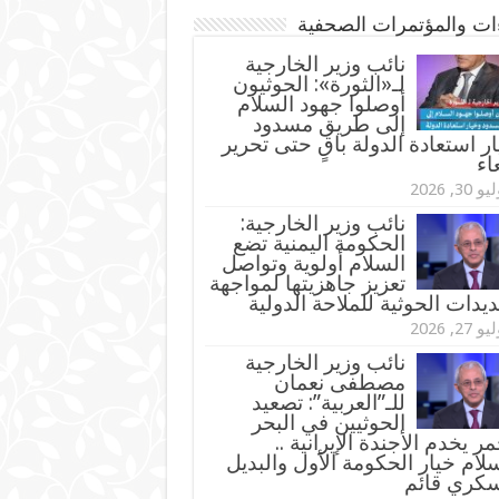
ءات والمؤتمرات الصحفية
‏نائب وزير الخارجية
لـ«الثورة»: الحوثيون
أوصلوا جهود السلام
إلى طريق مسدود
ر استعادة الدولة باقٍ حتى تحرير
اء
و 30, 2026
نائب وزير الخارجية:
الحكومة اليمنية تضع
السلام أولوية وتواصل
تعزيز جاهزيتها لمواجهة
ديدات الحوثية للملاحة الدولية
و 27, 2026
نائب وزير الخارجية
مصطفى نعمان
للـ”العربية”: تصعيد
الحوثيين في البحر
مر يخدم الأجندة الإيرانية ..
لام خيار الحكومة الأول والبديل
سكري قائم