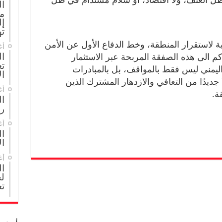
 ظل العنف، ولا اقتصاد، او سلام مستدام في ظل
ا
م
إل
ته
ة لاستقرار المنطقة، وخط الدفاع الأول عن الأمن
أغ
ال
 الى هذه الصفقة المربحة عبر الاستثمار
تع
مني ليس فقط بالمواقف، بل بالمبادرات
ال
 جديدًا من التعافي والازدهار المشترك الذين
أغ
ة.
ا
ر
أغ
ال
ال
أغ
ا
لج
تع