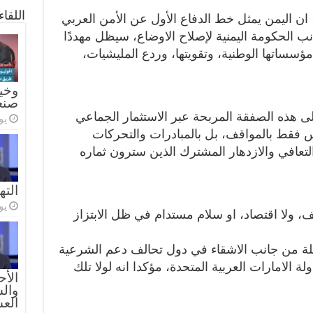
اللقا
ان اليمن يمثل خط الدفاع الأول عن الأمن العربي
 الحكومة اليمنية لإصلاح الاوضاع، سيظل مهددًا
 مؤسساتها الوطنية، وتقويتها، وردع المليشيات،
وخيا
صنع
 هذه الصفقة المربحة عبر الاستثمار الجماعي
يولي
فقط بالمواقف، بل بالمبادرات والتحركات
 التعافي والازدهار المشترك الذين سترون ثماره
الته
يولي
ف، ولا اقتصاد، او سلام مستدام في ظل الابتزاز
صيلة من جانب الاشقاء في دول تحالف دعم الشرعية
لة الامارات العربية المتحدة، مؤكدا انه لولا تلك
الأح
والس
الع